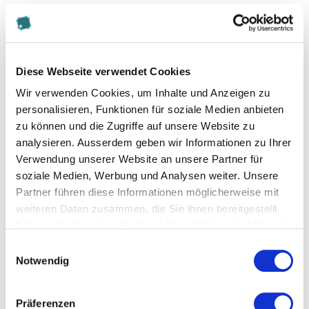
Diese Seite teilen
Diese Webseite verwendet Cookies
Wir verwenden Cookies, um Inhalte und Anzeigen zu
personalisieren, Funktionen für soziale Medien anbieten
Zur Merkliste hinzufügen
zu können und die Zugriffe auf unsere Website zu
analysieren. Ausserdem geben wir Informationen zu Ihrer
Verwendung unserer Website an unsere Partner für
Themen die der Veranstaltung zugeordnet sind:
soziale Medien, Werbung und Analysen weiter. Unsere
Accounting
Partner führen diese Informationen möglicherweise mit
weiteren Daten zusammen, die Sie ihnen bereitgestellt
Banking
haben oder die sie im Rahmen Ihrer Nutzung der Dienste
gesammelt haben.
Einwilligungsauswahl
Business Administration
Notwendig
Controlling
Präferenzen
Finanzmanagement