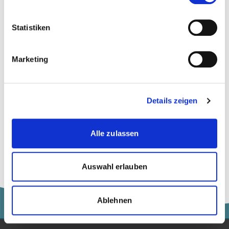
Wirtschaft
Statistiken
more...
more...
Teamleiterin
Marketing
Bildungsberatung
Daniela Pierro
Details zeigen
Business Administration |
Alle zulassen
Wirtschaft
Auswahl erlauben
Ablehnen