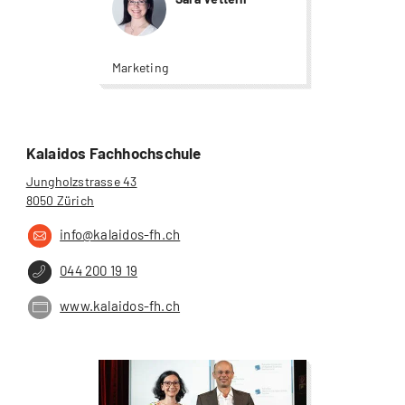
Marketing
Kalaidos Fachhochschule
Jungholzstrasse 43
8050 Zürich
info@kalaidos-fh.ch
044 200 19 19
www.kalaidos-fh.ch
more...