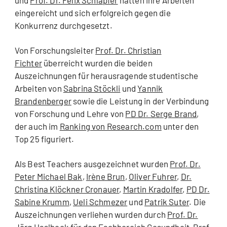
und
Prof. Dr. Felix Schläpfer
hatten ihre Arbeiten
eingereicht und sich erfolgreich gegen die
Konkurrenz durchgesetzt.
Von Forschungsleiter
Prof. Dr. Christian
Fichter
überreicht wurden die beiden
Auszeichnungen für herausragende studentische
Arbeiten von
Sabrina Stöckli
und
Yannik
Brandenberger
sowie die Leistung in der Verbindung
von Forschung und Lehre von
PD Dr. Serge Brand
,
der auch im
Ranking von Research.com
unter den
Top 25 figuriert.
Als Best Teachers ausgezeichnet wurden
Prof. Dr.
Peter Michael Bak
,
Irène Brun
,
Oliver Fuhrer
,
Dr.
Christina Klöckner Cronauer
,
Martin Kradolfer
,
PD Dr.
Sabine Krumm
,
Ueli Schmezer
und
Patrik Suter
. Die
Auszeichnungen verliehen wurden durch
Prof. Dr.