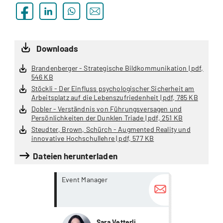
Downloads
Brandenberger - Strategische Bildkommunikation | pdf,
546 KB
Stöckli - Der Einfluss psychologischer Sicherheit am
Arbeitsplatz auf die Lebenszufriedenheit | pdf, 785 KB
Dobler - Verständnis von Führungsversagen und
Persönlichkeiten der Dunklen Triade | pdf, 251 KB
Steudter, Brown, Schürch - Augmented Reality und
innovative Hochschullehre | pdf, 577 KB
Dateien herunterladen
more...
more...
Event Manager
Sara Vetterli