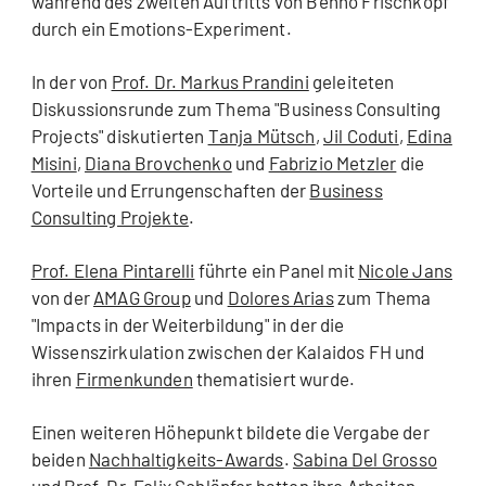
während des zweiten Auftritts von Benno Frischkopf
durch ein Emotions-Experiment.
In der von
Prof. Dr. Markus Prandini
geleiteten
Diskussionsrunde zum Thema "Business Consulting
Projects" diskutierten
Tanja Mütsch
,
Jil Coduti
,
Edina
Misini
,
Diana Brovchenko
und
Fabrizio Metzler
die
Vorteile und Errungenschaften der
Business
Consulting Projekte
.
Prof. Elena Pintarelli
führte ein Panel mit
Nicole Jans
von der
AMAG Group
und
Dolores Arias
zum Thema
"Impacts in der Weiterbildung" in der die
Wissenszirkulation zwischen der Kalaidos FH und
ihren
Firmenkunden
thematisiert wurde.
Einen weiteren Höhepunkt bildete die Vergabe der
beiden
Nachhaltigkeits-Awards
.
Sabina Del Grosso