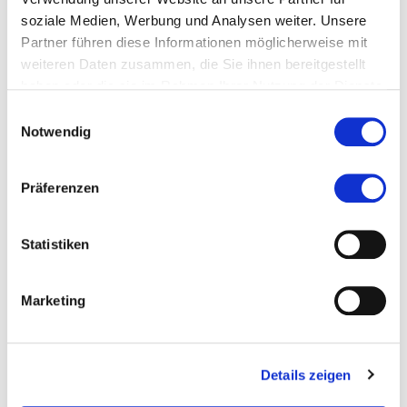
soziale Medien, Werbung und Analysen weiter. Unsere
Partner führen diese Informationen möglicherweise mit
weiteren Daten zusammen, die Sie ihnen bereitgestellt
haben oder die sie im Rahmen Ihrer Nutzung der Dienste
gesammelt haben.
Auszeichnung studentische Forschung: Sabrina Stöckli
Einwilligungsauswahl
Notwendig
Präferenzen
Statistiken
Marketing
Details zeigen
Auszeichnung studentische Forschung: Yannik
Brandenberger