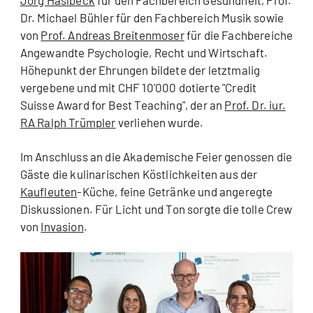
Jörg Haslbeck
für den Fachbereich Gesundheit, Prof.
Dr. Michael Bühler für den Fachbereich Musik sowie
von
Prof. Andreas Breitenmoser
für die Fachbereiche
Angewandte Psychologie, Recht und Wirtschaft.
Höhepunkt der Ehrungen bildete der letztmalig
vergebene und mit CHF 10'000 dotierte "Credit
Suisse Award for Best Teaching", der an
Prof. Dr. iur.
RA Ralph Trümpler
verliehen wurde.
Im Anschluss an die Akademische Feier genossen die
Gäste die kulinarischen Köstlichkeiten aus der
Kaufleuten
-Küche, feine Getränke und angeregte
Diskussionen. Für Licht und Ton sorgte die tolle Crew
von
Invasion
.