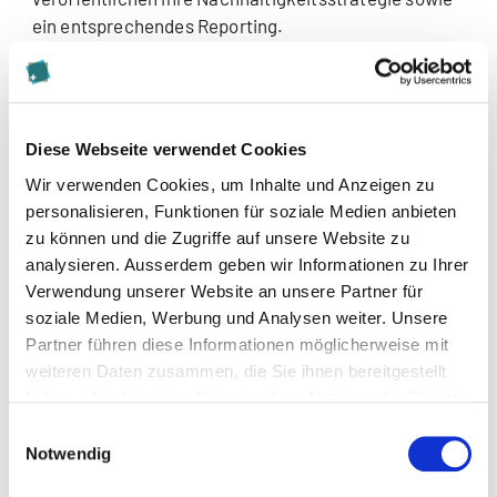
ein entsprechendes Reporting.
Angebote für Studierende
Studierende der Kalaidos Fachhochschule
Diese Webseite verwendet Cookies
profitieren von den Angeboten von
Focus
Wir verwenden Cookies, um Inhalte und Anzeigen zu
Sustainability
, dem nationalen Zentrum zur
personalisieren, Funktionen für soziale Medien anbieten
Förderung des studentischen Engagements für
zu können und die Zugriffe auf unsere Website zu
Nachhaltigkeit in der Schweiz. Die Zusammenarbeit
analysieren. Ausserdem geben wir Informationen zu Ihrer
verfolgt das gemeinsame Ziel, Studierende zu
Verwendung unserer Website an unsere Partner für
befähigen, sich aktiv für eine nachhaltigere Welt
soziale Medien, Werbung und Analysen weiter. Unsere
einzusetzen. Mit praxisnahen Werkzeugen,
Partner führen diese Informationen möglicherweise mit
Programmen und vielfältigen
weiteren Daten zusammen, die Sie ihnen bereitgestellt
Mitwirkungsmöglichkeiten stärkt Focus
haben oder die sie im Rahmen Ihrer Nutzung der Dienste
Sustainability das nachhaltige Engagement der
gesammelt haben.
Einwilligungsauswahl
Studierenden an der Kalaidos Fachhochschule und
Notwendig
darüber hinaus.