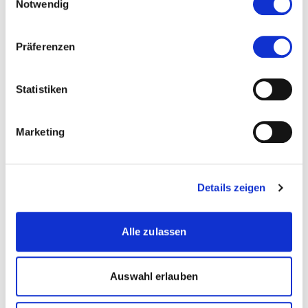
Notwendig
stehende Formular entgegen genommen
Präferenzen
Die Einreichungsfrist ist abgelaufen.
Statistiken
Marketing
Diese Seite teilen
Details zeigen
Alle zulassen
Kalaidos Fachhochschule
Jungholzstrasse 43
8050 Zürich
Auswahl erlauben
info@kalaidos-fh.ch