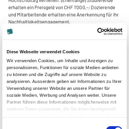
erhalten ein Preisgeld von CHF 1'000,-; Dozierende
und Mitarbeitende erhalten eine Anerkennung für ihr
Nachhaltigkeitsengagement.
Bedingungen
Bezug der Arbeit oder des Projektes zu
Diese Webseite verwendet Cookies
mindestens einem der drei Eckpfeiler der
Wir verwenden Cookies, um Inhalte und Anzeigen zu
Nachhaltigkeit
personalisieren, Funktionen für soziale Medien anbieten
Thematische Originalität
zu können und die Zugriffe auf unsere Website zu
Praxisbezug
analysieren. Ausserdem geben wir Informationen zu Ihrer
Die Arbeit, der Leistungsnachweis oder das
Verwendung unserer Website an unsere Partner für
Projekt wurde in 2023 oder bis zum 15. April 2024
soziale Medien, Werbung und Analysen weiter. Unsere
abgeschlossen
Partner führen diese Informationen möglicherweise mit
Einreichung der Arbeit, des
weiteren Daten zusammen, die Sie ihnen bereitgestellt
Leistungsnachweises oder des Projektes in
haben oder die sie im Rahmen Ihrer Nutzung der Dienste
elektronischer Form bis zum 15. April 2024
gesammelt haben.
Einwilligungsauswahl
Einreichungen werden nur über das unten