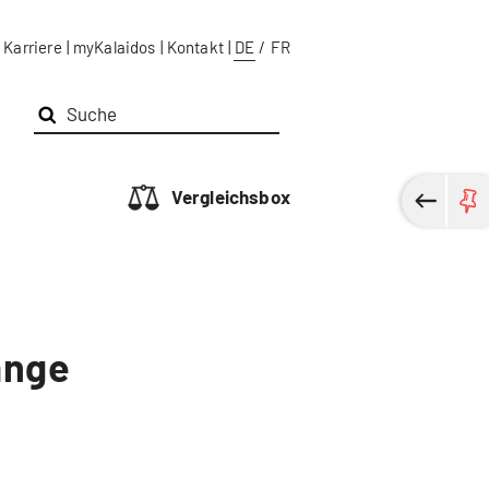
Karriere
|
myKalaidos
|
Kontakt
|
DE
/
FR
Vergleichsbox
änge