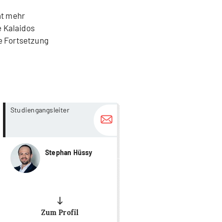
ht mehr
e Kalaidos
e Fortsetzung
more...
more...
Studiengangsleiter
Stephan Hüssy
Zum Profil