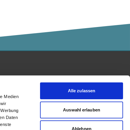
Kalaidos Fachhochschule
akkreditiert durch:
Alle zulassen
le Medien
wir
Auswahl erlauben
, Werbung
ren Daten
ienste
Ablehnen