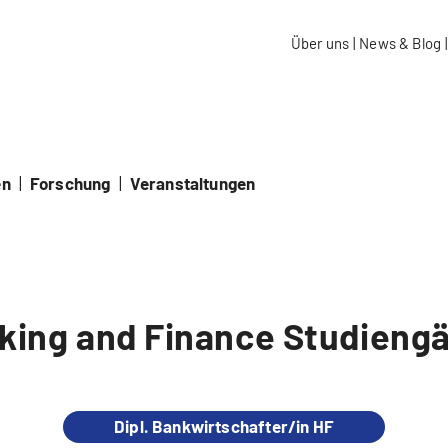
aidos Fachhochschule Schweiz
Über uns
|
News & Blog
|
en
|
Forschung
|
Veranstaltungen
king and Finance Studieng
Dipl. Bankwirtschafter/in HF