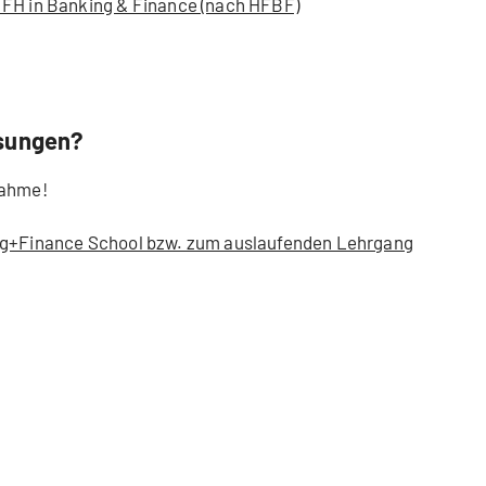
 FH in Banking & Finance (nach HFBF)
ösungen?
nahme!
ing+Finance School bzw. zum auslaufenden Lehrgang