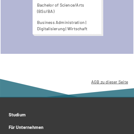
zur Verfügung.
Wirtschaftsingenieurwesen
Bachelor of Science/Arts
(nach HF Technik)
(BSc/BA)
Business Administration |
Digitalisierung | Wirtschaft
AGB zu dieser Seite
Studium
Für Unternehmen