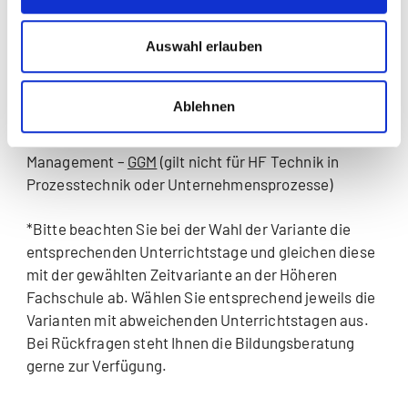
(Zusatzmodule und Bachelormodule): Bitte melden
Sie sich untenstehend für die bevorzugte Variante*
Auswahl erlauben
an. Für die Anmeldung muss die Anmeldebestätigung
der HF vorliegen und mit den weiteren Dokumenten
eingereicht werden.
Ablehnen
Schritt 3:
Anmeldung zu Grundlagen General
Management –
GGM
(gilt nicht für HF Technik in
Prozesstechnik oder Unternehmensprozesse)
*Bitte beachten Sie bei der Wahl der Variante die
entsprechenden Unterrichtstage und gleichen diese
mit der gewählten Zeitvariante an der Höheren
Fachschule ab. Wählen Sie entsprechend jeweils die
Varianten mit abweichenden Unterrichtstagen aus.
Bei Rückfragen steht Ihnen die Bildungsberatung
gerne zur Verfügung.