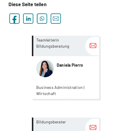
Diese Seite teilen
more...
more...
Teamleiterin
Bildungsberatung
Daniela Pierro
Business Administration |
Wirtschaft
more...
more...
Bildungsberater