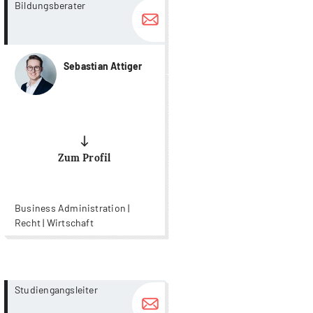
more...
more...
Bildungsberater
Sebastian Attiger
Zum Profil
Business Administration |
Recht | Wirtschaft
more...
more...
Studiengangsleiter