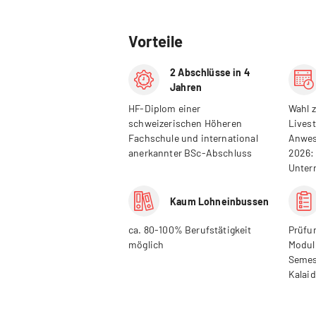
Vorteile
2 Abschlüsse in 4
Jahren
HF-Diplom einer
Wahl 
schweizerischen Höheren
Livest
Fachschule und international
Anwes
anerkannter BSc-Abschluss
2026:
Unter
Kaum Lohneinbussen
ca. 80-100% Berufstätigkeit
Prüfu
möglich
Modul 
Semes
Kalai