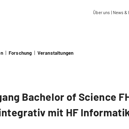
aidos Fachhochschule Schweiz
Über uns
|
News & 
en
|
Forschung
|
Veranstaltungen
ang Bachelor of Science FH
integrativ mit HF Informati