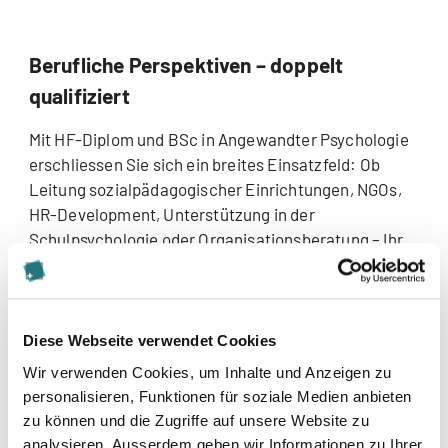
Berufliche Perspektiven – doppelt
qualifiziert
Mit HF-Diplom und BSc in Angewandter Psychologie
erschliessen Sie sich ein breites Einsatzfeld: Ob
Leitung sozialpädagogischer Einrichtungen, NGOs,
HR-Development, Unterstützung in der
Schulpsychologie oder Organisationsberatung – Ihr
Profil vereint sozialpädagogisches Know-how mit
psychologischer Analysefähigkeit.
Nutzen Sie diesen
Karriere-Booster für Ihre nächste Position!
Diese Webseite verwendet Cookies
Leitung & Fachkoordination
in Kinder- und
Wir verwenden Cookies, um Inhalte und Anzeigen zu
Jugendinstitutionen
personalisieren, Funktionen für soziale Medien anbieten
HR- und Development-Rollen
in Unternehmen und
zu können und die Zugriffe auf unsere Website zu
NGOs
analysieren. Ausserdem geben wir Informationen zu Ihrer