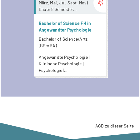
März, Mai, Jul, Sept, Nov)
Dauer 8 Semester
Keine
Anwesenheitspflicht. Ab
Bachelor of Science FH in
Mai 2026 stehen
Angewandter Psychologie
Unterrichtsaufnahmen
Bachelor of Science/Arts
zur Verfügung.
(BSc/BA)
Angewandte Psychologie |
Klinische Psychologie |
Psychologie |
Wirtschaftspsychologie
AGB zu dieser Seite