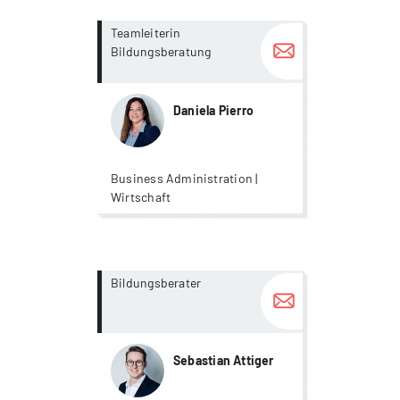
more...
more...
Teamleiterin
Bildungsberatung
Daniela Pierro
Business Administration |
Wirtschaft
more...
more...
Bildungsberater
Sebastian Attiger