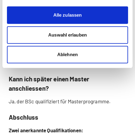
Welche Unterrichtszeiten gibt es?
Alle zulassen
Dienstag- und Donnerstag im Livestream am Abend.
Oder samstags vor Ort in Zürich.
Auswahl erlauben
Erhalte ich ECTS für HF-Module?
Ablehnen
Ja, nach HF-Abschluss werden sie angerechnet.
Kann ich später einen Master
anschliessen?
Ja, der BSc qualifiziert für Masterprogramme.
Abschluss
Zwei anerkannte Qualifikationen: