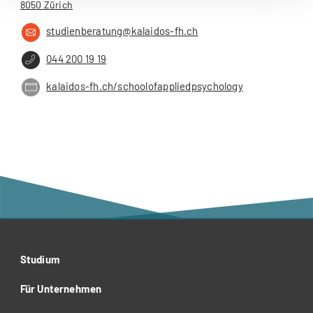
8050 Zürich
studienberatung@kalaidos-fh.ch
044 200 19 19
kalaidos-fh.ch/schoolofappliedpsychology
Studium
Für Unternehmen