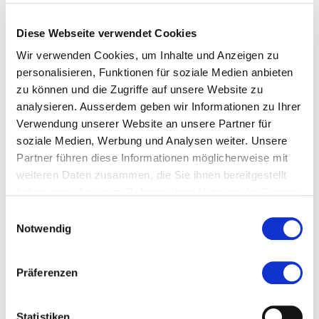
Ausschluss von einer anderen Hochschule
Diese Webseite verwendet Cookies
Bewerber:innen, die an einer anderen Hochschule
Wir verwenden Cookies, um Inhalte und Anzeigen zu
vom Bachelor- oder Masterstudium der
personalisieren, Funktionen für soziale Medien anbieten
Angewandten Psychologie ausgeschlossen wurden,
zu können und die Zugriffe auf unsere Website zu
weil sie eine Prüfungsleistung nach Ausschöpfung
analysieren. Ausserdem geben wir Informationen zu Ihrer
der vorgesehenen Anzahl Wiederholungen nicht
Verwendung unserer Website an unsere Partner für
bestanden haben, können nicht aufgenommen
soziale Medien, Werbung und Analysen weiter. Unsere
werden.
Partner führen diese Informationen möglicherweise mit
weiteren Daten zusammen, die Sie ihnen bereitgestellt
Anrechnung erworbener
haben oder die sie im Rahmen Ihrer Nutzung der Dienste
gesammelt haben.
Studienleistungen
Einwilligungsauswahl
Notwendig
Um Leistungen in Form von ECTS-Punkten einer
anderen Hochschule anrechnen zu lassen,
Präferenzen
kontaktieren Sie die Studiengangsleitung Ihres
bevorzugten Studiengangs oder
Weiterbildungsprogramms und lassen Sie uns Ihre
Statistiken