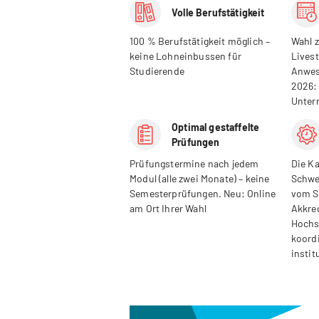
Volle Berufstätigkeit
100 % Berufstätigkeit möglich –
Wahl 
keine Lohneinbussen für
Livest
Studierende
Anwes
2026:
Unter
Optimal gestaffelte
Prüfungen
Prüfungstermine nach jedem
Die Ka
Modul (alle zwei Monate) – keine
Schwe
Semesterprüfungen. Neu: Online
vom S
am Ort Ihrer Wahl
Akkre
Hochs
koord
instit