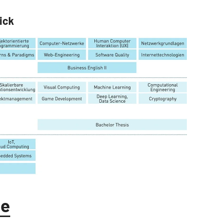
ick
te