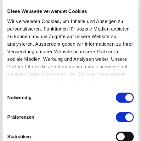
Empfohlen von
Diese Webseite verwendet Cookies
Wir verwenden Cookies, um Inhalte und Anzeigen zu
personalisieren, Funktionen für soziale Medien anbieten
Bemerkung
zu können und die Zugriffe auf unsere Website zu
analysieren. Ausserdem geben wir Informationen zu Ihrer
Verwendung unserer Website an unsere Partner für
soziale Medien, Werbung und Analysen weiter. Unsere
Beilagen für Zulassung
Partner führen diese Informationen möglicherweise mit
weiteren Daten zusammen, die Sie ihnen bereitgestellt
Passfoto
haben oder die sie im Rahmen Ihrer Nutzung der Dienste
gesammelt haben.
Einwilligungsauswahl
(max. 15MB - .jpg,.pdf)
Notwendig
Kurzlebenslauf
Präferenzen
(max. 15MB - .pdf)
Relevante Abschlüsse und Zeugnisse
Statistiken