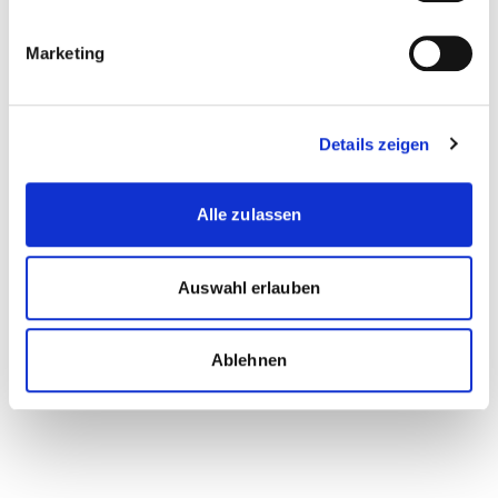
(max. 15MB - .pdf,.jpg)
Marketing
Zwischenzeugnisse oder Funktionsbestätigung des
Arbeitgebers
Details zeigen
(max. 15MB - .jpg,.pdf)
Mit Ihrer Anmeldung akzeptieren Sie die
AGB
(PDF)
Alle zulassen
und
Datenschutzerklärung
.
Ich akzeptiere die allgemeinen
Auswahl erlauben
Geschäftsbedingungen und die
Datenschutzbestimmungen.
Ablehnen
Absenden