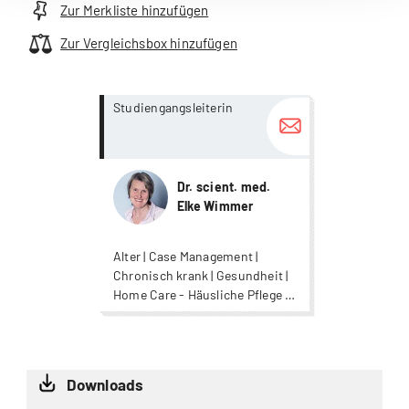
Zur Merkliste hinzufügen
Zur Vergleichsbox hinzufügen
more...
more...
Studiengangsleiterin
Dr. scient. med.
Elke Wimmer
Alter | Case Management |
Chronisch krank | Gesundheit |
Home Care - Häusliche Pflege |
Nursing | Oncological Care |
Oncological Care |
Pflegewissenschaft
Downloads