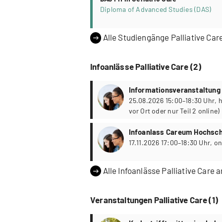
Diploma of Advanced Studies (DAS)
Alle Studiengänge Palliative Car
Infoanlässe Palliative Care (2)
Informationsveranstaltun
Hochschule Gesundheit
25.08.2026 15:00–18:30 Uhr, hybrid (Teil 1 und 2
vor Ort oder nur Teil 2 online)
Infoanlass Careum Hochsch
17.11.2026 17:
Alle Infoanlässe Palliative Care 
Veranstaltungen Palliative Care (1)