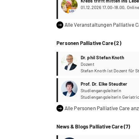
Krebs trifft mitten ins Leb
der Begleitung von Mensch
01.12.2026 1
Alle Veranstaltungen Palliative 
Personen Palliative Care (2)
Dr. phil Stefan Knoth
Dozent
Stefan Knoth ist Dozent für 
Prof. Dr. Elke Steudter
Studiengangsleiterin
Studiengangsleiterin Geriatric
Alle Personen Palliative Care an
News & Blogs Palliative Care (7)