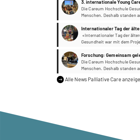
3. internationale Young Car
Die Careum Hochschule Gesund
Menschen. Deshalb standen a
Gemeinschaften im Zentrum. Z
Gesundheitsforschung» war, d
Internationaler Tag der äl
Forschung kennenzulernen.
«Internationaler Tag der ält
Gesundheit war mit dem Proje
mit dabei.
Forschung: Gemeinsam gel
Die Careum Hochschule Gesund
Menschen. Deshalb standen a
Gemeinschaften im Zentrum. Z
Alle News Palliative Care anzeig
Gesundheitsforschung» war, d
Forschung kennenzulernen.