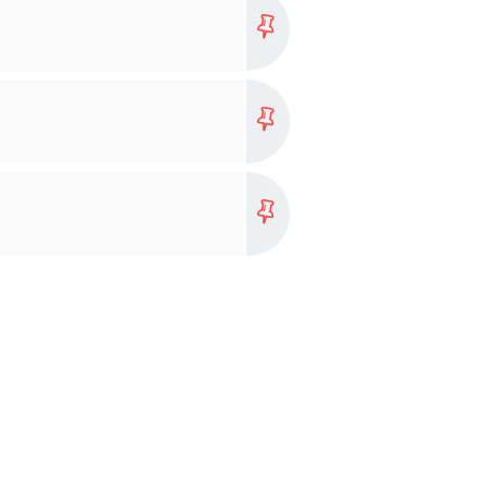
more...
more...