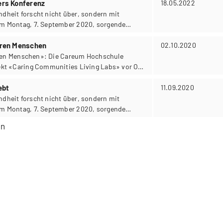
ers Konferenz
18.05.2022
heit forscht nicht über, sondern mit
m Montag, 7. September 2020, sorgende
iel des eintägigen Workshops «Partizipative
ie verschiedenen Formen partizipatorischer
teren Menschen
02.10.2020
eren Menschen»: Die Careum Hochschule
kt «Caring Communities Living Labs» vor Ort
ebt
11.09.2020
heit forscht nicht über, sondern mit
m Montag, 7. September 2020, sorgende
iel des eintägigen Workshops «Partizipative
en
ie verschiedenen Formen partizipatorischer