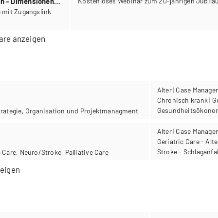
en – Dimensionen
Kostenloses Webinar zum 20-jährigen Jubilä
en mit Krebs
7.00–18.00, Online mit Zugangslink
Care anzeigen
Alter | Case Manag
Chronisch krank | G
Gesundheitsökonomi
Strategie, Organisation und Projektmanagment
Organisationsentwick
Projektmanagement 
Alter | Case Manage
Geriatric Care - Alt
Stroke - Schlaganfall
 Care, Neuro/Stroke, Palliative Care
Oncological Care | Pa
zeigen