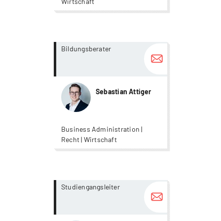
Wirtschaft
more...
more...
Bildungsberater
Sebastian Attiger
Business Administration |
Recht | Wirtschaft
more...
more...
Studiengangsleiter