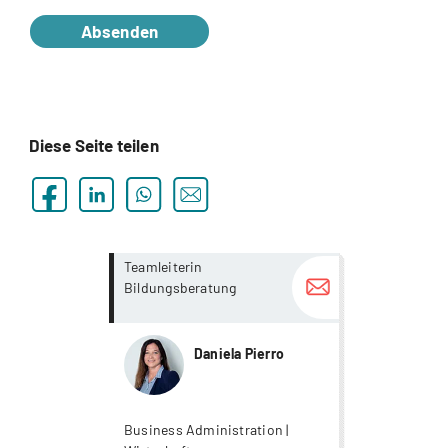
Absenden
Diese Seite teilen
more...
more...
Teamleiterin
Bildungsberatung
Daniela Pierro
Business Administration |