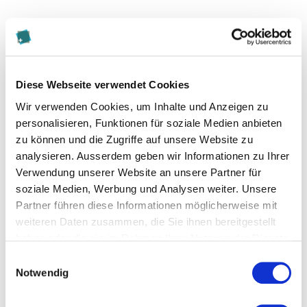
Diese Webseite verwendet Cookies
Wir verwenden Cookies, um Inhalte und Anzeigen zu
personalisieren, Funktionen für soziale Medien anbieten
Kontakt
zu können und die Zugriffe auf unsere Website zu
analysieren. Ausserdem geben wir Informationen zu Ihrer
sandro.waelchli@gmail.com
Verwendung unserer Website an unsere Partner für
soziale Medien, Werbung und Analysen weiter. Unsere
Partner führen diese Informationen möglicherweise mit
Zur Merkliste hinzufügen
weiteren Daten zusammen, die Sie ihnen bereitgestellt
haben oder die sie im Rahmen Ihrer Nutzung der Dienste
Themen, die der Person zugeordnet sind:
gesammelt haben.
Einwilligungsauswahl
Notwendig
Cyber Security