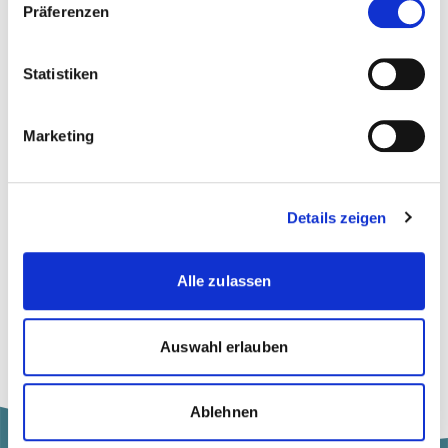
Digitalisierung
Präferenzen
Informatik
Statistiken
Social Media
Marketing
Details zeigen
Blogbeiträge (1)
Alle zulassen
more
SOAR gegen Social Engineering
Die Automatisierung von Incident-
Response-Prozessen reduziert den
Auswahl erlauben
Risikofaktor «Mensch».
Ablehnen