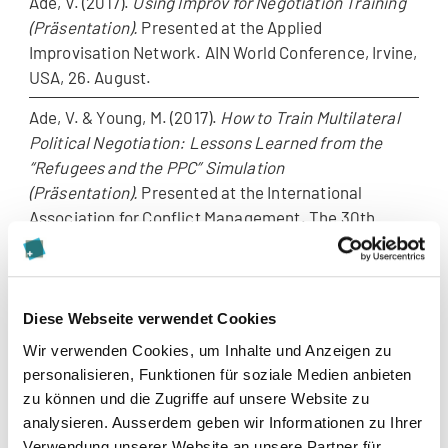
Ade, V. (2017).
Using Improv for Negotiation Training
(Präsentation).
Presented at the Applied
Improvisation Network. AIN World Conference, Irvine,
USA, 26. August.
Ade, V. & Young, M. (2017).
How to Train Multilateral
Political Negotiation: Lessons Learned from the
“Refugees and the PPC” Simulation
(Präsentation).
Presented at the International
Association for Conflict Management. The 30th
Annual IACM Conference, Berlin, Germany, 09. Juli.
Ade, V., Schuster, C., Harinck, F., Trötschel, R.
(2017).
Mindset-Oriented Negotiation Training
Diese Webseite verwendet Cookies
(MONT): Teaching more then skills
Wir verwenden Cookies, um Inhalte und Anzeigen zu
(Präsentation).
Presented at the International
personalisieren, Funktionen für soziale Medien anbieten
Association for Conflict Management. The 30th
zu können und die Zugriffe auf unsere Website zu
Annual IACM Conference, Berlin, Germany, 09. Juni.
analysieren. Ausserdem geben wir Informationen zu Ihrer
Ade, V. & Trötschel, R. (2016).
Mindsets: Exploring
Verwendung unserer Website an unsere Partner für