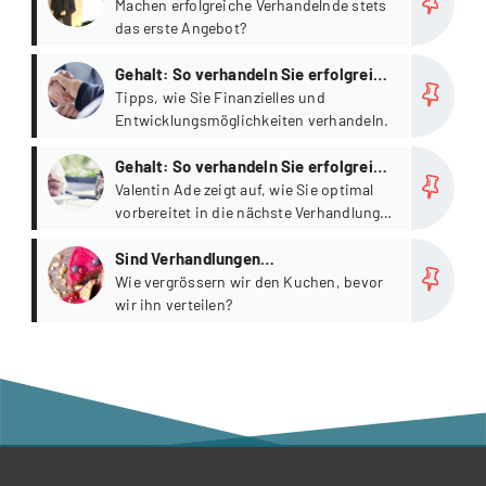
Machen erfolgreiche Verhandelnde stets
das erste Angebot?
more
Gehalt: So verhandeln Sie erfolgreich
(2/2)
Tipps, wie Sie Finanzielles und
Entwicklungsmöglichkeiten verhandeln.
more
Gehalt: So verhandeln Sie erfolgreich
(1/2)
Valentin Ade zeigt auf, wie Sie optimal
vorbereitet in die nächste Verhandlung
gehen.
more
Sind Verhandlungen
Nullsummenspiele?
Wie vergrössern wir den Kuchen, bevor
wir ihn verteilen?