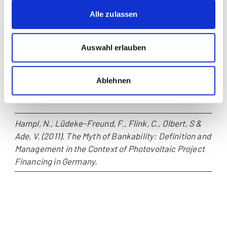
(DRRC), Kellogg School of Management,
Alle zulassen
Northwestern University
Auswahl erlauben
Ade, V. (2016).
Verhandlungsübung:
Thai Solar Park.
Chicago: Dispute Resolution Research Center
(DRRC), Kellogg School of Management,
Ablehnen
Northwestern University
Hampl, N., Lüdeke-Freund, F., Flink, C., Olbert, S &
Ade, V. (2011). The Myth of Bankability: Definition and
Management in the Context of Photovoltaic Project
Financing in Germany.