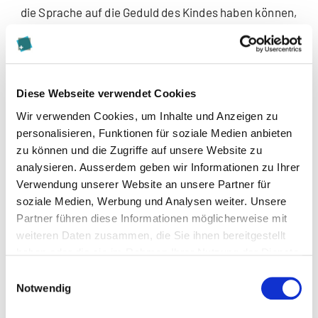
die Sprache auf die Geduld des Kindes haben können,
wie die Geduld mit der Gesundheit oder dem
Suchtverhalten zusammenhängt oder ob Geduld und
Intelligenz korrelieren.
Diese Webseite verwendet Cookies
Das Buch eignet sich für alle, die sich für
Wir verwenden Cookies, um Inhalte und Anzeigen zu
Wirtschaftspsychologie, Verhaltensökonomie und
personalisieren, Funktionen für soziale Medien anbieten
experimentelle Wirtschaftsforschung interessieren
zu können und die Zugriffe auf unsere Website zu
und die Tugend Geduld neu entdecken möchten.
analysieren. Ausserdem geben wir Informationen zu Ihrer
Nebst überraschenden Erkenntnissen zur Geduld
Verwendung unserer Website an unsere Partner für
erfährt man, was man gegen allzu grosse Ungeduld
soziale Medien, Werbung und Analysen weiter. Unsere
tun kann – eine Frage, die insbesondere für
Partner führen diese Informationen möglicherweise mit
Führungskräfte von grossem Interesse sein dürfte,
weiteren Daten zusammen, die Sie ihnen bereitgestellt
da ihre und die Geduld ihrer Mitarbeiter im Zeitalter
haben oder die sie im Rahmen Ihrer Nutzung der Dienste
ständiger Ablenkungen nonstop auf eine harte Probe
gesammelt haben.
Einwilligungsauswahl
gestellt wird. Auch Eltern erhalten einige
Notwendig
Gedankenanstösse zur Förderung der
(lohnenswerten) Geduld ihrer Kinder.