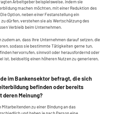
ragten Arbeitgeber beispielsweise, indem sie
erbildung machen möchten, mit einer Reduktion des
e Option, neben einer Festanstellung ein
u dürfen, verstehen sie als Wertschätzung des
dessen Verbleib beim Unternehmen.
n zudem an, dass ihre Unternehmen darauf setzen, die
ieren, sodass sie bestimmte Tätigkeiten gerne tun,
finden hervorrufen, sinnvoll oder herausfordernd oder
iel ist, beidseitig einen höheren Nutzen zu generieren,
de im Bankensektor befragt, die sich
eiterbildung befinden oder bereits
et deren Meinung?
n Mitarbeitenden zu einer Bindung an das
rschiedlich und haben je nach Person eine