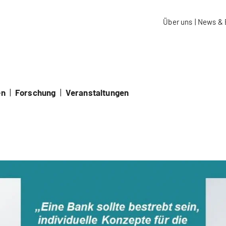
aidos Fachhochschule Schweiz
Über uns
|
News & 
en
|
Forschung
|
Veranstaltungen