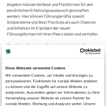
Angebot müssen Gefässe und Plattformen für den
persönlichen Erfahrungsaustausch geschaffen
werden: Hier können Führungskräfte sowohl
Stolpersteine und Best Practices als auch Chancen
und Gefahren im Erproben der neuen
Führungsformen mit ihren Peers teilen und vertiefen.
Eine Herausforderung dieser Angebote ist, die
Führungskräfte zu erreichen. Doch solche
Veranstaltungen oder Plattformen als obligatorisch
zu erklären, ist kaum der richtige Ansatz und
Diese Webseite verwendet Cookies
widerspricht der neuen Arbeitswelt. Es braucht viel
Zeit und Geduld, damit der Kreis der Freiwilligen
Wir verwenden Cookies, um Inhalte und Anzeigen zu
immer grösser wird. Sinnvollerweise werden solche
personalisieren, Funktionen für soziale Medien anbieten
Initiativen nicht Top-down verordnet, sondern durch
zu können und die Zugriffe auf unsere Website zu
interessierte Mitarbeitende initiiert und in die
analysieren. Ausserdem geben wir Informationen zu Ihrer
Verwendung unserer Website an unsere Partner für
Unternehmung getragen.
soziale Medien, Werbung und Analysen weiter. Unsere