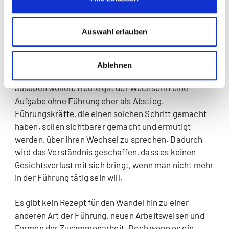
Was, wenn die Führungskraft sich selbst
nicht mehr als Führungskraft sieht?
Auswahl erlauben
Aufgrund der Veränderungen der Führungsarbeit ist
es sehr gut möglich, dass nicht alle heutigen
Ablehnen
Führungskräfte diese Rolle in Zukunft weiter
ausüben wollen. Heute gilt der Wechsel in eine
Aufgabe ohne Führung eher als Abstieg.
Führungskräfte, die einen solchen Schritt gemacht
haben, sollen sichtbarer gemacht und ermutigt
werden, über ihren Wechsel zu sprechen. Dadurch
wird das Verständnis geschaffen, dass es keinen
Gesichtsverlust mit sich bringt, wenn man nicht mehr
in der Führung tätig sein will.
Es gibt kein Rezept für den Wandel hin zu einer
anderen Art der Führung, neuen Arbeitsweisen und
Formen der Zusammenarbeit. Doch wenn es ein