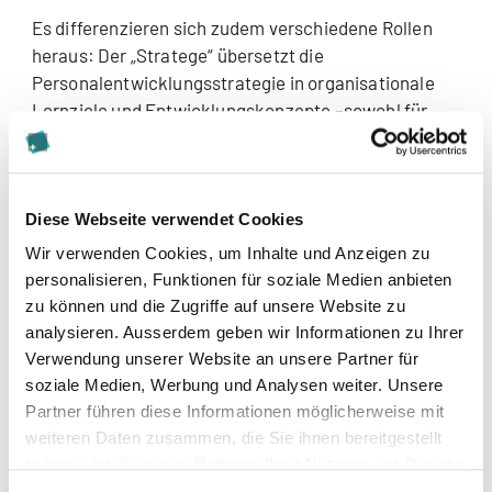
Es differenzieren sich zudem verschiedene Rollen
heraus: Der „Stratege“ übersetzt die
Personalentwicklungsstrategie in organisationale
Lernziele und Entwicklungskonzepte –sowohl für
Abteilungen, Führungskräfte und Mitarbeitende. Der
„Förderer“ muss die Führungskräfte in ihre neue
Rolle als Lernbegleiter einführen. Der „Lerncoach“
unterstützt die Mitarbeitenden bei der Entwicklung
Diese Webseite verwendet Cookies
ihrer Lernkompetenzen. Der „Broker“ vermittelt
Wir verwenden Cookies, um Inhalte und Anzeigen zu
sowohl Lernformate als auch die passenden
personalisieren, Funktionen für soziale Medien anbieten
Interaktionspartner wie Coaches und Mentoren.
zu können und die Zugriffe auf unsere Website zu
analysieren. Ausserdem geben wir Informationen zu Ihrer
Führungskräfte agieren als Lerncoach
Verwendung unserer Website an unsere Partner für
soziale Medien, Werbung und Analysen weiter. Unsere
Führen im Lernkontext bedeutet, nicht nur den
Partner führen diese Informationen möglicherweise mit
Mitarbeitenden den Rücken fürs Lernen freizuhalten,
weiteren Daten zusammen, die Sie ihnen bereitgestellt
sondern auch als Lerncoach den Prozess zu
haben oder die sie im Rahmen Ihrer Nutzung der Dienste
begleiten: Das heisst, Lernziele gemeinsam
gesammelt haben.