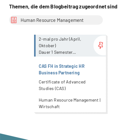
Themen, die dem Blogbeitrag zugeordnet sind
Human Resource Management
more...
2-mal pro Jahr (April,
Oktober)
Dauer 1 Semester
mit Präsenzanteil / 80%
Präsenzpflicht
CAS FH in Strategic HR
Business Partnering
Certificate of Advanced
Studies (CAS)
Human Resource Management |
Wirtschaft