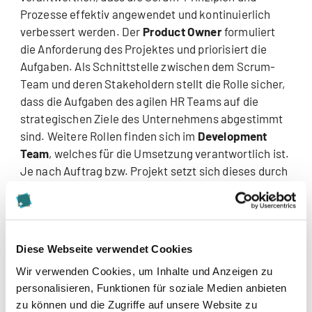
Prozesse effektiv angewendet und kontinuierlich
verbessert werden. Der
Product Owner
formuliert
die Anforderung des Projektes und priorisiert die
Aufgaben. Als Schnittstelle zwischen dem Scrum-
Team und deren Stakeholdern stellt die Rolle sicher,
dass die Aufgaben des agilen HR Teams auf die
strategischen Ziele des Unternehmens abgestimmt
sind. Weitere Rollen finden sich im
Development
Team
, welches für die Umsetzung verantwortlich ist.
Je nach Auftrag bzw. Projekt setzt sich dieses durch
unterschiedliche Expertinnen und Experten
zusammen. Im HR Team könnte dies beispielsweise
die Rolle des
Talent Agile Scouts
sein, die sich darauf
fokussiert, Talente zu identifizieren, zu fördern und
Diese Webseite verwendet Cookies
zu entwickeln. Sie stellt somit sicher, dass die
Wir verwenden Cookies, um Inhalte und Anzeigen zu
Organisation über die erforderlichen Fähigkeiten und
personalisieren, Funktionen für soziale Medien anbieten
Kompetenzen verfügt, um agil zu arbeiten. Diese
zu können und die Zugriffe auf unsere Website zu
Rolle würde demnach die klassischen Aufgaben von