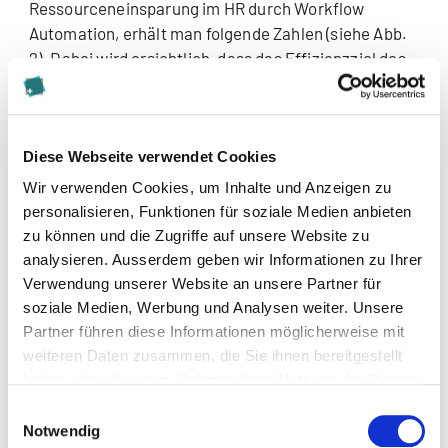
Ressourceneinsparung im HR durch Workflow
Automation, erhält man folgende Zahlen (siehe Abb.
2). Dabei wird ersichtlich, dass das Effizienzziel des
oben beschriebenen Praxisbeispiels im Mittelfeld
liegt.
Diese Webseite verwendet Cookies
Wir verwenden Cookies, um Inhalte und Anzeigen zu
personalisieren, Funktionen für soziale Medien anbieten
zu können und die Zugriffe auf unsere Website zu
analysieren. Ausserdem geben wir Informationen zu Ihrer
Verwendung unserer Website an unsere Partner für
soziale Medien, Werbung und Analysen weiter. Unsere
Abb. 2: Antwort von ChatGPT auf die Frage: «Wie viele
Partner führen diese Informationen möglicherweise mit
Ressourcen in Prozent können im HR dank Einsatz von
weiteren Daten zusammen, die Sie ihnen bereitgestellt
Workflow Automation eingespart werden?» (Quelle: ChatGPT,
haben oder die sie im Rahmen Ihrer Nutzung der Dienste
2023)
gesammelt haben.
Einwilligungsauswahl
Pikantes Detail: Die zitierten Studien stammen aus
Notwendig
den Jahren 2017 bis 2020. ChatGPT hat «nur» Zugriff