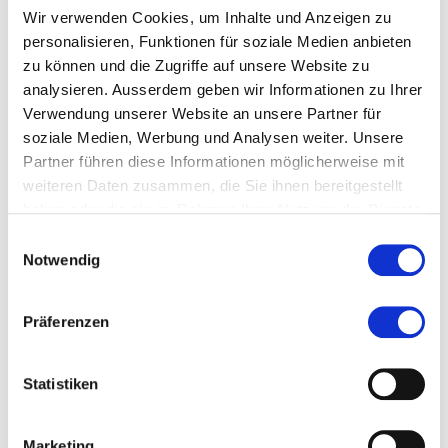
Meldung der Verletzung des Datenschutzes (siehe
Wir verwenden Cookies, um Inhalte und Anzeigen zu
unter 5.).
personalisieren, Funktionen für soziale Medien anbieten
Löschung oder Anonymisierung aller
zu können und die Zugriffe auf unsere Website zu
personenbezogener Daten
, sobald sie
analysieren. Ausserdem geben wir Informationen zu Ihrer
entsprechend des ursprünglichen Grundes der
Verwendung unserer Website an unsere Partner für
Erhebung nicht länger benötigt werden.
soziale Medien, Werbung und Analysen weiter. Unsere
Insbesondere das Tracking von Daten auf
Partner führen diese Informationen möglicherweise mit
Websites ist zu prüfen und zu hinterfragen.
weiteren Daten zusammen, die Sie ihnen bereitgestellt
haben oder die sie im Rahmen Ihrer Nutzung der Dienste
Prüfung, in welchen Ländern die erhobenen
gesammelt haben.
Daten gespeichert oder verarbeitet werden.
Einwilligungsauswahl
Notwendig
Beispielsweise die Speicherung der Daten in eine
Cloud sollte nur in einer vom Bundesrat
aufgestellten Liste von Staaten erfolgen.
Präferenzen
Andernfalls gelten strengere
Datenschutzanforderungen, siehe dazu auch
Statistiken
Übermittlung [von Daten] ins Ausland
. Kritisch
sind beispielsweise Newsletter-Tools, bei denen
Adresslisten nicht in der Schweiz abgespeichert
Marketing