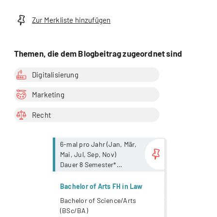
Zur Merkliste hinzufügen
Themen, die dem Blogbeitrag zugeordnet sind
Digitalisierung
Marketing
Recht
more...
6-mal pro Jahr (Jan, Mär,
Mai, Jul, Sep, Nov)
Dauer 8 Semester*
Keine
Anwesenheitspflicht. Ab
Bachelor of Arts FH in Law
Mai 2026 stehen
Bachelor of Science/Arts
Unterrichtsaufnahmen
(BSc/BA)
zur Verfügung.