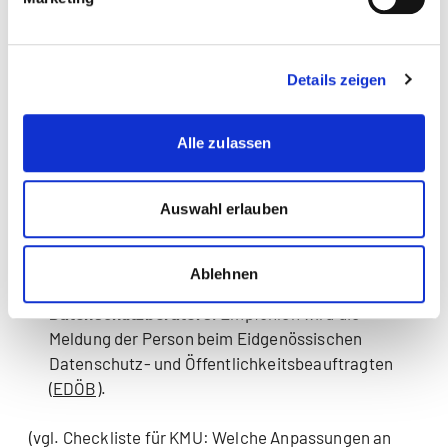
werden. Auch das Hosting von Websites ist zu
prüfen.
Garantieren der
Datensicherheit durch geeignete
Details zeigen
technische und organisatorische Massnahmen
.
Das EDÖB hat dazu einen entsprechenden
Leitfaden veröffentlicht:
Leitfaden zu den
Alle zulassen
technischen und organisatorischen Massnahmen
des Datenschutzes
.
Auswahl erlauben
Sicherstellen, dass
Daten in einem elektronischen
Format
zur Verfügung gestellt werden können.
Benennung und Veröffentlichung einer
Ablehnen
Datenschutzberaterin oder eines
Datenschutzberaters.
Empfohlen wird die
Meldung der Person beim Eidgenössischen
Datenschutz- und Öffentlichkeitsbeauftragten
(EDÖB)
.
(vgl. Checkliste für KMU: Welche Anpassungen an