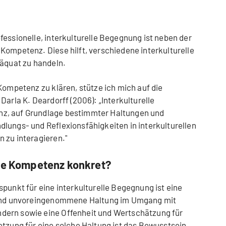
fessionelle, interkulturelle Begegnung ist neben der
Kompetenz. Diese hilft, verschiedene interkulturelle
däquat zu handeln.
Kompetenz zu klären, stütze ich mich auf die
Darla K. Deardorff (2006): „Interkulturelle
z, auf Grundlage bestimmter Haltungen und
lungs- und Reflexionsfähigkeiten in interkulturellen
 zu interagieren."
lle Kompetenz konkret?
punkt für eine interkulturelle Begegnung ist eine
e und unvoreingenommene Haltung im Umgang mit
dern sowie eine Offenheit und Wertschätzung für
etzung für eine solche Haltung ist das Bewusstsein,