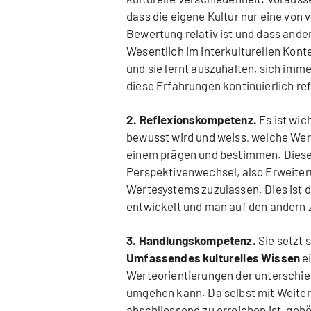
dass die eigene Kultur nur eine von 
Bewertung relativ ist und dass ander
Wesentlich im interkulturellen Kont
und sie lernt auszuhalten, sich imm
diese Erfahrungen kontinuierlich re
2. Reflexionskompetenz.
Es ist wic
bewusst wird und weiss, welche We
einem prägen und bestimmen. Diese 
Perspektivenwechsel, also Erweiter
Wertesystems zuzulassen. Dies ist d
entwickelt und man auf den andern
3. Handlungskompetenz.
Sie setzt 
Umfassendes kulturelles Wissen
ei
Werteorientierungen der unterschie
umgehen kann. Da selbst mit Weiter
abschliessend zu erreichen ist, ge