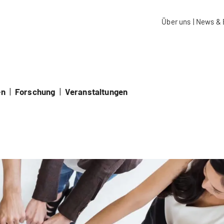
aidos Fachhochschule Schweiz
Über uns
|
News & 
en
|
Forschung
|
Veranstaltungen