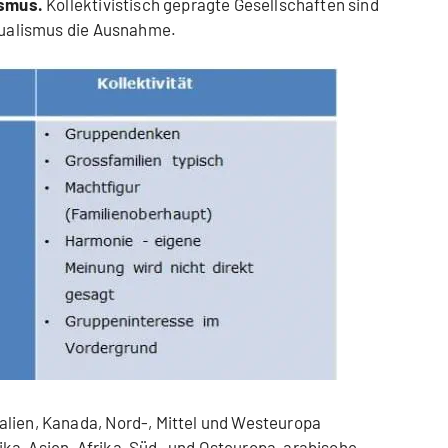
ismus.
Kollektivistisch geprägte Gesellschaften sind
idualismus die Ausnahme.
alien, Kanada, Nord-, Mittel und Westeuropa
ka, Asien, Afrika, Süd- und Osteuropa, arabische