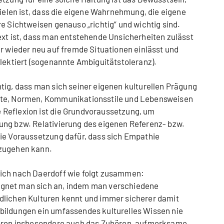
vielen ist, dass die eigene Wahrnehmung, die eigene
e Sichtweisen genauso „richtig“ und wichtig sind.
ext ist, dass man entstehende Unsicherheiten zulässt
er wieder neu auf fremde Situationen einlässt und
flektiert (sogenannte Ambiguitätstoleranz).
htig, dass man sich seiner eigenen kulturellen Prägung
rte, Normen, Kommunikationsstile und Lebensweisen
Reflexion ist die Grundvoraussetzung, um
ung bzw. Relativierung des eigenen Referenz- bzw.
ie Voraussetzung dafür, dass sich Empathie
 zugehen kann.
sich nach Daerdoff wie folgt zusammen:
gnet man sich an, indem man verschiedene
dlichen Kulturen kennt und immer sicherer damit
bildungen ein umfassendes kulturelles Wissen nie
hören insbesondere auch das Zuhören, aufmerksame