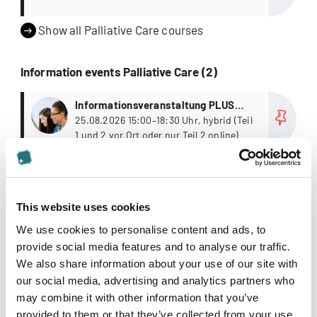
Show all Palliative Care courses
Information events Palliative Care (2)
more
Informationsveranstaltung PLUS
Careum Hochschule Gesundheit
25.08.2026 15:00–18:30 Uhr, hybrid (Teil
1 und 2 vor Ort oder nur Teil 2 online)
more
Infoanlass Careum Hochschule
Gesundheit
17.11.2026 17:00–18:30 Uhr, online
This website uses cookies
Show all Palliative Care information events
We use cookies to personalise content and ads, to
provide social media features and to analyse our traffic.
Events Palliative Care (1)
We also share information about your use of our site with
our social media, advertising and analytics partners who
more
Krebs trifft mitten ins Leben –
may combine it with other information that you’ve
Dimensionen der Begleitung von
01.12.2026 17.00–18.00, Online mit
provided to them or that they’ve collected from your use