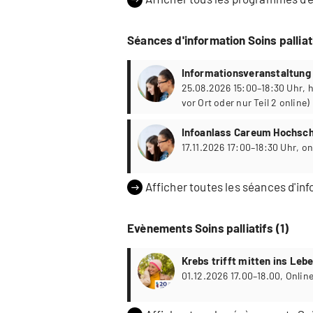
Séances d'information Soins palliat
Informationsveranstaltun
Hochschule Gesundheit
25.08.2026 15:00–18:30 Uhr, hybrid (Teil 1 und 2
vor Ort oder nur Teil 2 online)
Infoanlass Careum Hochsch
17.11.2026 17:
Afficher toutes les séances d'inf
Evènements Soins palliatifs (1)
Krebs trifft mitten ins Leb
der Begleitung von Mensch
01.12.2026 1