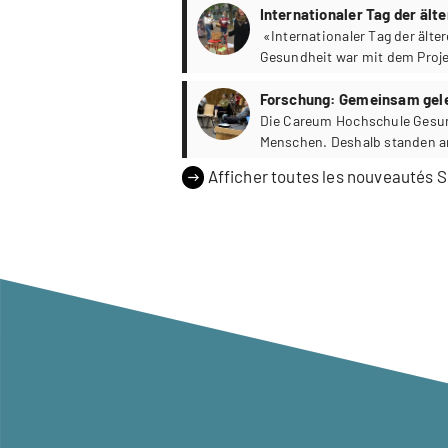
Gesundheitsforschung» war, d
Internationaler Tag der äl
Forschung kennenzulernen.
«Internationaler Tag der ält
Gesundheit war mit dem Proje
mit dabei.
Forschung: Gemeinsam gel
Die Careum Hochschule Gesund
Menschen. Deshalb standen a
Gemeinschaften im Zentrum. Z
Afficher toutes les nouveautés So
Gesundheitsforschung» war, d
Forschung kennenzulernen.