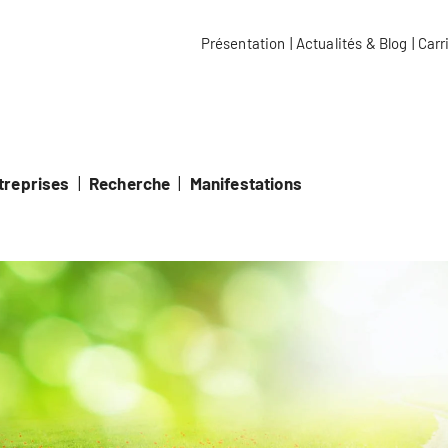
e école spécialisée Kalaidos
Présentation
|
Actualités & Blog
|
Carr
ntreprises
|
Recherche
|
Manifestations