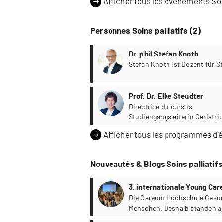
Afficher tous les évènements Soin
Personnes Soins palliatifs (2)
Dr. phil Stefan Knoth
Stefan Knoth ist Dozent für 
Prof. Dr. Elke Steudter
Directrice du cursus
Studiengangsleiterin Geriatric
Afficher tous les programmes d'é
Nouveautés & Blogs Soins palliatifs
3. internationale Young Car
Die Careum Hochschule Gesund
Menschen. Deshalb standen a
Gemeinschaften im Zentrum. Z