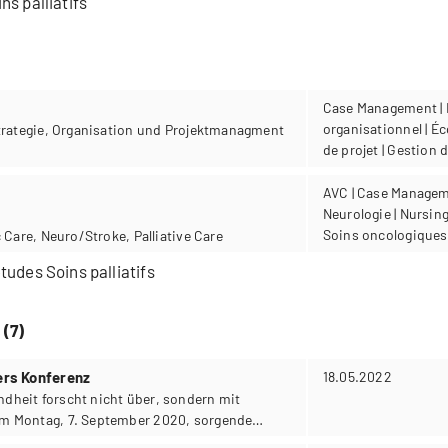
s palliatifs
Case Management |
organisationnel | Éc
Strategie, Organisation und Projektmanagment
de projet | Gestion
stratégique | Maladi
Soins palliatifs | Vie
AVC | Case Manageme
Neurologie | Nursing 
Soins oncologiques |
 Care, Neuro/Stroke, Palliative Care
palliatifs | Vieillesse
tudes Soins palliatifs
 (7)
ers Konferenz
18.05.2022
heit forscht nicht über, sondern mit
m Montag, 7. September 2020, sorgende
iel des eintägigen Workshops «Partizipative