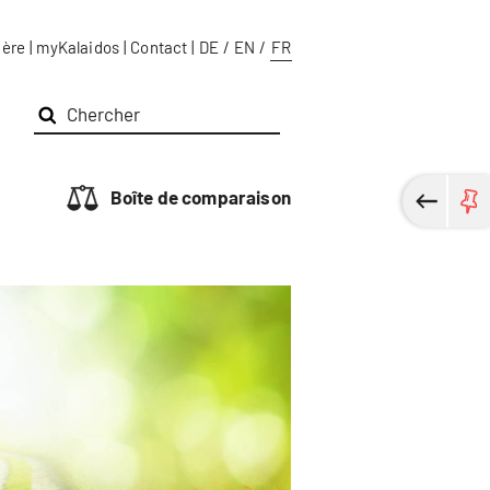
ière
|
myKalaidos
|
Contact
|
DE
/
EN
/
FR
Boîte de comparaison