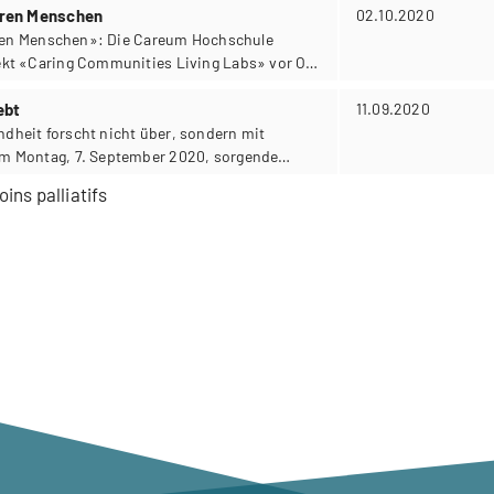
ie verschiedenen Formen partizipatorischer
teren Menschen
02.10.2020
eren Menschen»: Die Careum Hochschule
kt «Caring Communities Living Labs» vor Ort
ebt
11.09.2020
heit forscht nicht über, sondern mit
m Montag, 7. September 2020, sorgende
iel des eintägigen Workshops «Partizipative
ins palliatifs
ie verschiedenen Formen partizipatorischer