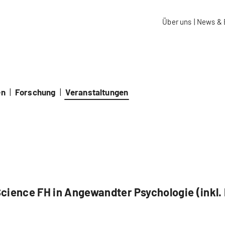
aidos Fachhochschule Schweiz
Über uns
|
News & 
en
|
Forschung
|
Veranstaltungen
Science FH in Angewandter Psychologie (inkl. 