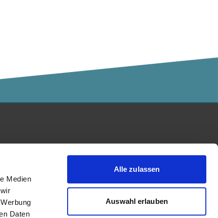
Kalaidos Fachhochschule
akkreditiert durch:
Alle zulassen
le Medien
wir
Auswahl erlauben
, Werbung
ren Daten