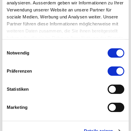
analysieren. Ausserdem geben wir Informationen zu Ihrer
Verwendung unserer Website an unsere Partner für
Rechnungsadresse
soziale Medien, Werbung und Analysen weiter. Unsere
Partner führen diese Informationen möglicherweise mit
Übernahme der Studiengebühren durch Dritte (z.
weiteren Daten zusammen, die Sie ihnen bereitgestellt
B. Arbeitgeber:in). Das Merkblatt steht Ihnen oben
haben oder die sie im Rahmen Ihrer Nutzung der Dienste
auf dieser Seite zum Download zur Verfügung.
gesammelt haben.
Einwilligungsauswahl
Notwendig
Empfohlen von
Präferenzen
Bemerkung
Statistiken
Wurden Sie jemals wegen Prüfungsmisserfolg oder
Marketing
Nicht-Einhalten der Prüfungsreglemente vom
Weiterstudium eines Studiums in Business
Administration (Haupt-, Neben- und Teilfächer)
Details zeigen