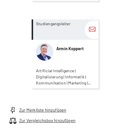
more...
more...
Studiengangsleiter
Armin Koppert
Artificial Intelligence |
Digitalisierung | Informatik |
Kommunikation | Marketing |
Supply Chain Management |
Unternehmensführung |
Wirtschaftsinformatik
Zur Merkliste hinzufügen
Zur Vergleichsbox hinzufügen