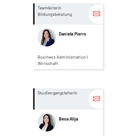
more...
more...
Teamleiterin
Bildungsberatung
Daniela Pierro
Business Administration |
Wirtschaft
more...
more...
Studiengangsleiterin
Besa Alija