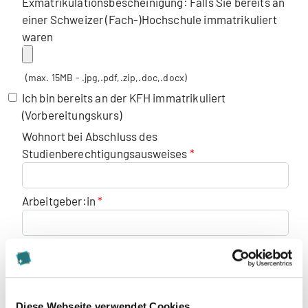
Exmatrikulationsbescheinigung: Falls Sie bereits an
einer Schweizer (Fach-)Hochschule immatrikuliert
waren
(max. 15MB - .jpg,.pdf,.zip,.doc,.docx)
Ich bin bereits an der KFH immatrikuliert
(Vorbereitungskurs)
Wohnort bei Abschluss des
Studienberechtigungsausweises
Arbeitgeber:in
Berufliche Netzwerke (z.B. LinkedIn), bitte geben Sie
die Links zu Ihren Profilen an
Diese Webseite verwendet Cookies