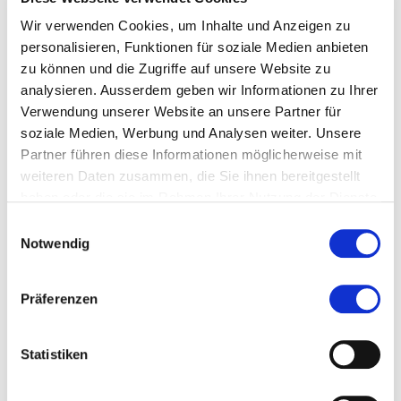
Zahlung
Wir verwenden Cookies, um Inhalte und Anzeigen zu
per Semesterrechnung
personalisieren, Funktionen für soziale Medien anbieten
per Monatsrechnung (Bei Monatsrechnung
zu können und die Zugriffe auf unsere Website zu
fallen zusätzliche Gebühren an)
analysieren. Ausserdem geben wir Informationen zu Ihrer
Verwendung unserer Website an unsere Partner für
soziale Medien, Werbung und Analysen weiter. Unsere
Rechnungsadresse
Partner führen diese Informationen möglicherweise mit
weiteren Daten zusammen, die Sie ihnen bereitgestellt
Übernahme der Studiengebühren durch Dritte (z.
haben oder die sie im Rahmen Ihrer Nutzung der Dienste
B. Arbeitgeber:in). Das Merkblatt steht Ihnen oben
gesammelt haben.
auf dieser Seite zum Download zur Verfügung.
Einwilligungsauswahl
Notwendig
Empfohlen von
Präferenzen
Bemerkung
Statistiken