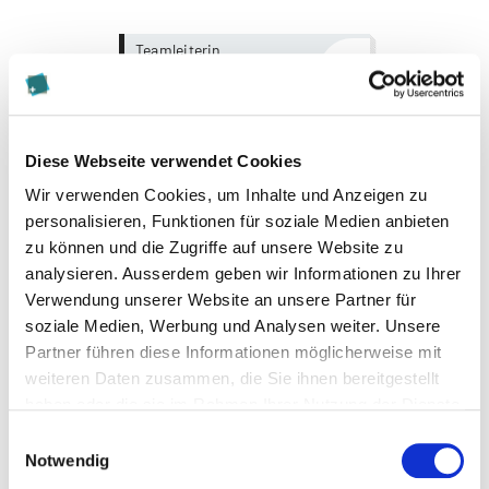
more...
more...
Teamleiterin
Bildungsberatung
Daniela Pierro
Diese Webseite verwendet Cookies
Wir verwenden Cookies, um Inhalte und Anzeigen zu
personalisieren, Funktionen für soziale Medien anbieten
Business Administration |
zu können und die Zugriffe auf unsere Website zu
Wirtschaft
analysieren. Ausserdem geben wir Informationen zu Ihrer
Verwendung unserer Website an unsere Partner für
soziale Medien, Werbung und Analysen weiter. Unsere
more...
more...
Partner führen diese Informationen möglicherweise mit
Bildungsberater
weiteren Daten zusammen, die Sie ihnen bereitgestellt
haben oder die sie im Rahmen Ihrer Nutzung der Dienste
gesammelt haben.
Einwilligungsauswahl
Sebastian Attiger
Notwendig