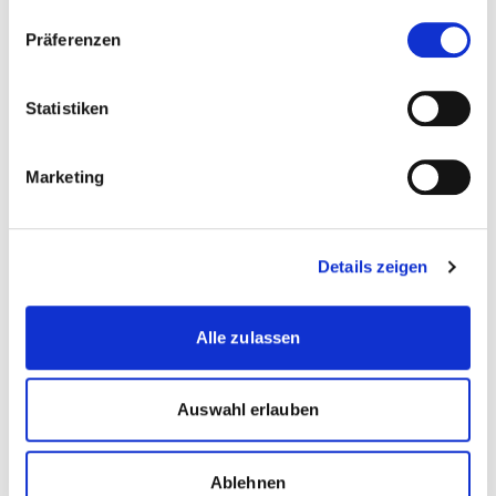
Präferenzen
Business Administration |
Recht | Wirtschaft
Statistiken
more...
more...
Studiengangsleiter
Marketing
Details zeigen
Jost Brücker
Alle zulassen
Banking | Wirtschaft
Auswahl erlauben
Zur Merkliste hinzufügen
Ablehnen