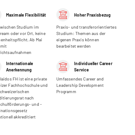
Maximale Flexibilität
Hoher Praxisbezug
zwischen Studium im
Praxis- und transferorientiertes
ream oder vor Ort, keine
Studium: Themen aus der
enheitspflicht. Ab Mai
eigenen Praxis können
 mit
bearbeitet werden
richtsaufnahmen
Internationale
Individueller Career
Anerkennung
Service
laidos FH ist eine private
Umfassendes Career and
izer Fachhochschule und
Leadership Development
chweizerischen
Programm
ditierungsrat nach
chulförderungs- und -
inationsgesetz
utionell akkreditiert