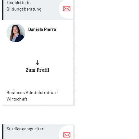
more...
more...
Teamleiterin
Bildungsberatung
Daniela Pierro
Zum Profil
Business Administration |
Wirtschaft
more...
more...
Studiengangsleiter