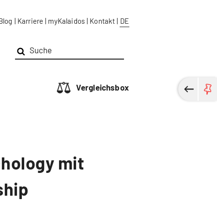
Blog
|
Karriere
|
myKalaidos
|
Kontakt
|
DE
Vergleichsbox
chology mit
ship