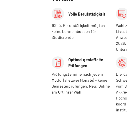
Volle Berufstätigkeit
100 % Berufstätigkeit möglich –
Wahl 
keine Lohneinbussen für
Livest
Studierende
Anwes
2026:
Unter
Optimal gestaffelte
Prüfungen
Prüfungstermine nach jedem
Die Ka
Modul (alle zwei Monate) – keine
Schwe
Semesterprüfungen. Neu: Online
vom S
am Ort Ihrer Wahl
Akkre
Hochs
koord
instit