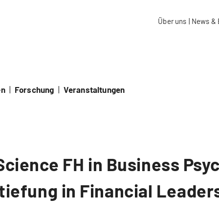
aidos Fachhochschule Schweiz
Über uns
|
News & 
en
|
Forschung
|
Veranstaltungen
Science FH in Business Psy
tiefung in Financial Leader