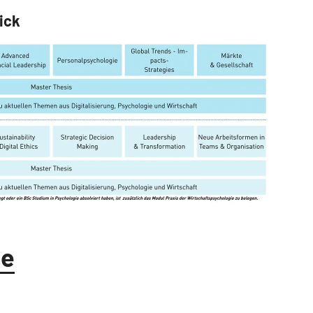
ick
te