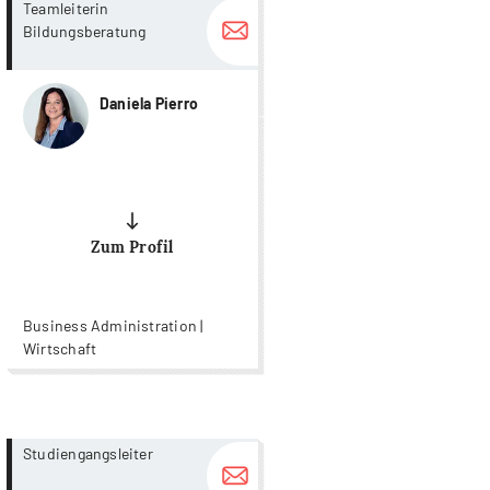
more...
more...
Teamleiterin
Bildungsberatung
Daniela Pierro
Zum Profil
Business Administration |
Wirtschaft
more...
more...
Studiengangsleiter