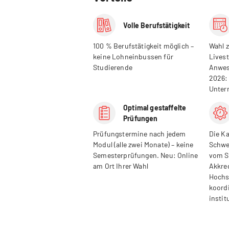
Volle Berufstätigkeit
100 % Berufstätigkeit möglich –
Wahl 
keine Lohneinbussen für
Livest
Studierende
Anwes
2026:
Unter
Optimal gestaffelte
Prüfungen
Prüfungstermine nach jedem
Die Ka
Modul (alle zwei Monate) – keine
Schwe
Semesterprüfungen. Neu: Online
vom S
am Ort Ihrer Wahl
Akkre
Hochs
koord
instit