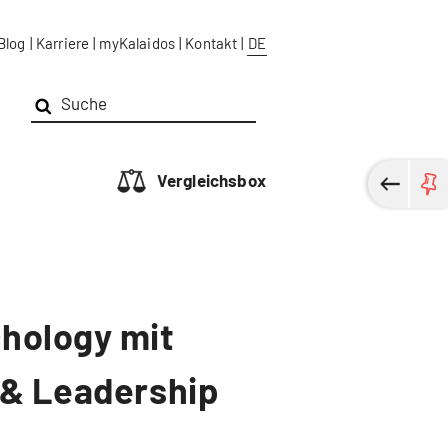
Blog
|
Karriere
|
myKalaidos
|
Kontakt
|
DE
Vergleichsbox
chology mit
 & Leadership