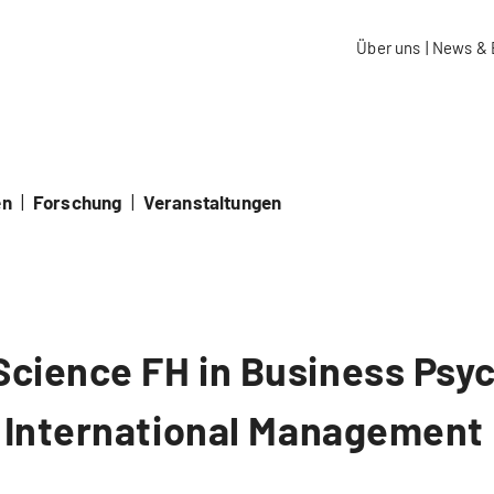
aidos Fachhochschule Schweiz
Über uns
|
News & 
en
|
Forschung
|
Veranstaltungen
Science FH in Business Psy
n International Management