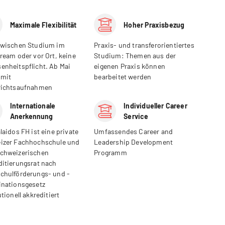
Maximale Flexibilität
Hoher Praxisbezug
zwischen Studium im
Praxis- und transferorientiertes
ream oder vor Ort, keine
Studium: Themen aus der
enheitspflicht. Ab Mai
eigenen Praxis können
 mit
bearbeitet werden
richtsaufnahmen
Internationale
Individueller Career
Anerkennung
Service
laidos FH ist eine private
Umfassendes Career and
izer Fachhochschule und
Leadership Development
chweizerischen
Programm
ditierungsrat nach
chulförderungs- und -
inationsgesetz
utionell akkreditiert