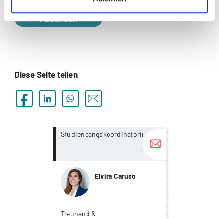
Absenden
Diese Seite teilen
more...
more...
Studiengangskoordinatorin
Elvira Caruso
Treuhand &