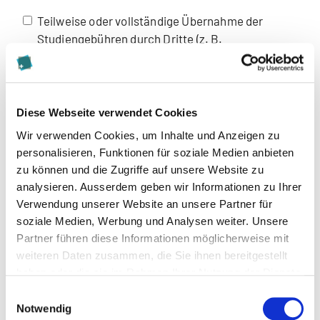
Teilweise oder vollständige Übernahme der
Studiengebühren durch Dritte (z. B.
Arbeitgeber:in). Das Merkblatt steht Ihnen oben
auf dieser Seite zum Download zur Verfügung.
Empfohlen von
Diese Webseite verwendet Cookies
Wir verwenden Cookies, um Inhalte und Anzeigen zu
personalisieren, Funktionen für soziale Medien anbieten
Bemerkung
zu können und die Zugriffe auf unsere Website zu
analysieren. Ausserdem geben wir Informationen zu Ihrer
Verwendung unserer Website an unsere Partner für
Beilagen für Zulassung
soziale Medien, Werbung und Analysen weiter. Unsere
Partner führen diese Informationen möglicherweise mit
Porträtfoto
weiteren Daten zusammen, die Sie ihnen bereitgestellt
haben oder die sie im Rahmen Ihrer Nutzung der Dienste
gesammelt haben.
Einwilligungsauswahl
(max. 15MB - .jpg,.pdf)
Notwendig
Kurzlebenslauf