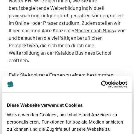
Master FH. Wir zeigen Ihnen, wie Sie Ihre
berufsbegleitende Weiterbildung individuell,
praxisnah und zielgerichtet gestalten können, sei es
im Online- oder Präsenzstudium. Zudem stellen wir
Ihnen das modulare Konzept «
Master nach Mass
» vor
und beleuchten die vielfältigen beruflichen
Perspektiven, die sich Ihnen durch eine
Weiterbildung an der Kalaidos Business School
eröffnen.
Falls Sie konkrete Fragen zu einem bestimmten
Studiengang haben, empfehlen wir ein persönliches
Beratungsgespräch mit unserer Bildungsberatung.
Wir freuen uns auf Ihre Teilnahme!
Diese Webseite verwendet Cookies
Wir verwenden Cookies, um Inhalte und Anzeigen zu
personalisieren, Funktionen für soziale Medien anbieten
zu können und die Zugriffe auf unsere Website zu