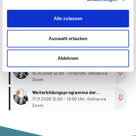
Themen die der Veranstaltung zugeordnet sind:
Wirtschaft
Alle zulassen
Auswahl erlauben
Weitere Infoanlässe
Ablehnen
more
Weiterbildungsprogramme der
Kalaidos Business School
15.10.2026 12:00 - 13:00 Uhr, Online via
Zoom
more
Weiterbildungsprogramme der
Kalaidos Business School
17.11.2026 12:00 - 13:00 Uhr, Online via
Zoom