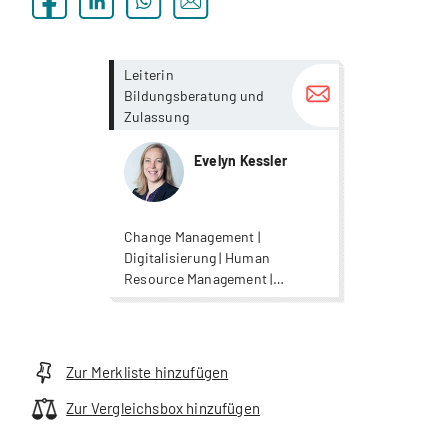
more...
more...
Leiterin
Bildungsberatung und
Zulassung
Evelyn Kessler
Change Management |
Digitalisierung | Human
Resource Management |
Leadership | Wirtschaft
Zur Merkliste hinzufügen
Zur Vergleichsbox hinzufügen