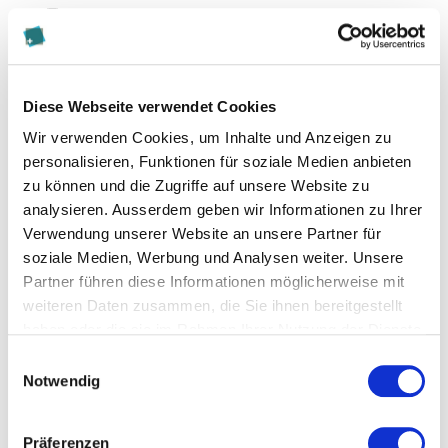
CAS FH in Strategic Controlling
CAS FH in Strategic Corporate Finance
CAS FH in Strategic Office Management
CAS FH in Strategische
Diese Webseite verwendet Cookies
Unternehmensführung - Fernstudium im
Wir verwenden Cookies, um Inhalte und Anzeigen zu
Online Studienformat
personalisieren, Funktionen für soziale Medien anbieten
CAS FH in Strategischem Management
zu können und die Zugriffe auf unsere Website zu
CAS FH in Supply Chain and Logistics
analysieren. Ausserdem geben wir Informationen zu Ihrer
Management
Verwendung unserer Website an unsere Partner für
CAS FH in Swiss VAT/MWST
soziale Medien, Werbung und Analysen weiter. Unsere
CAS FH in Systemischem Coaching isi
Partner führen diese Informationen möglicherweise mit
CAS FH in Systemischer
weiteren Daten zusammen, die Sie ihnen bereitgestellt
Organisationsberatung isi
haben oder die sie im Rahmen Ihrer Nutzung der Dienste
CAS FH in Versicherungsvertrieb
gesammelt haben.
Einwilligungsauswahl
CAS FH in Werbe- und
Notwendig
Konsumentenpsychologie – Fernstudium im
Online Studienformat
CAS FH in Zollrecht und internationalem
Präferenzen