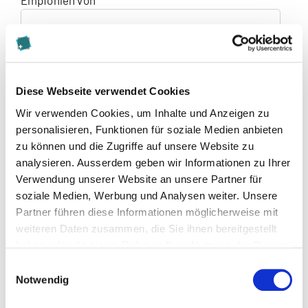
Empfohlen von
Bemerkung
Diese Webseite verwendet Cookies
Beilagen für Zulassung
Wir verwenden Cookies, um Inhalte und Anzeigen zu
personalisieren, Funktionen für soziale Medien anbieten
Beilagen (Basis für die Zulassungsprüfung)
zu können und die Zugriffe auf unsere Website zu
analysieren. Ausserdem geben wir Informationen zu Ihrer
Verwendung unserer Website an unsere Partner für
soziale Medien, Werbung und Analysen weiter. Unsere
Porträtfoto
Partner führen diese Informationen möglicherweise mit
weiteren Daten zusammen, die Sie ihnen bereitgestellt
(max. 15MB - .jpg,.pdf)
haben oder die sie im Rahmen Ihrer Nutzung der Dienste
Kurzlebenslauf
gesammelt haben.
Einwilligungsauswahl
Notwendig
(max. 15MB - .pdf)