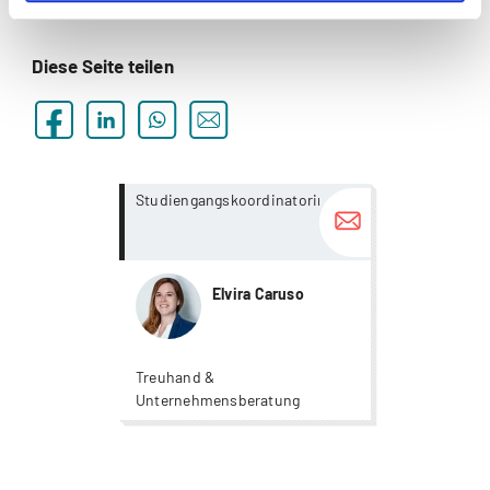
Diese Seite teilen
more...
more...
Studiengangskoordinatorin
Elvira Caruso
Treuhand &
Unternehmensberatung