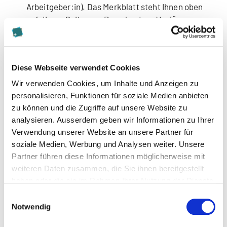
Arbeitgeber:in). Das Merkblatt steht Ihnen oben
auf dieser Seite zum Download zur Verfügung.
Empfohlen von
Diese Webseite verwendet Cookies
Bemerkung
Wir verwenden Cookies, um Inhalte und Anzeigen zu
personalisieren, Funktionen für soziale Medien anbieten
zu können und die Zugriffe auf unsere Website zu
analysieren. Ausserdem geben wir Informationen zu Ihrer
Beilagen für Zulassung
Verwendung unserer Website an unsere Partner für
soziale Medien, Werbung und Analysen weiter. Unsere
Beilagen für die Zulassung sämtliche Dokumente,
Partner führen diese Informationen möglicherweise mit
welche als Basis für die Zulassung gelten,
weiteren Daten zusammen, die Sie ihnen bereitgestellt
insbesondere
haben oder die sie im Rahmen Ihrer Nutzung der Dienste
gesammelt haben.
Einwilligungsauswahl
Notwendig
Portraitfoto