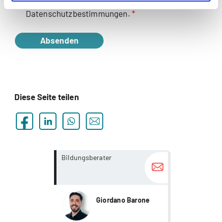
die Gebührenordnung und die
Datenschutzbestimmungen.
Absenden
Diese Seite teilen
more...
more...
Bildungsberater
Giordano Barone