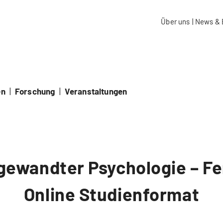
aidos Fachhochschule Schweiz
Über uns
|
News & 
en
|
Forschung
|
Veranstaltungen
gewandter Psychologie – F
Online Studienformat