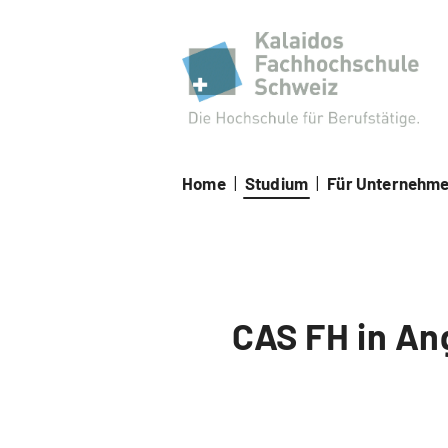
Kal
Home
|
Studium
|
Für Unternehm
CAS FH in An