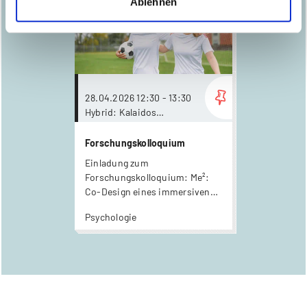
Ablehnen
more...
28.04.2026 12:30 - 13:30
Hybrid: Kalaidos
Fachhochschule, Raum
404 und online via Zoom
Forschungskolloquium
Einladung zum
Forschungskolloquium: Me²:
Co-Design eines immersiven
Tools für Selbstmitgefühl
Psychologie