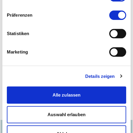
Psychologie
Präferenzen
Kalaidos Fachhochschule
Statistiken
Jungholzstrasse 43
8050 Zürich
Marketing
info@kalaidos-fh.ch
044 200 19 19
Details zeigen
www.kalaidos-fh.ch
Alle zulassen
Auswahl erlauben