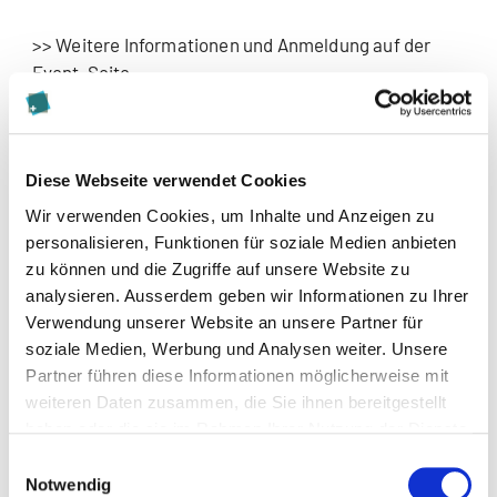
>> Weitere Informationen und Anmeldung auf der
Event-Seite
Wir freuen uns auf Ihre Teilnahme!
Diese Webseite verwendet Cookies
Wir verwenden Cookies, um Inhalte und Anzeigen zu
personalisieren, Funktionen für soziale Medien anbieten
zu können und die Zugriffe auf unsere Website zu
Diese Seite teilen
analysieren. Ausserdem geben wir Informationen zu Ihrer
Verwendung unserer Website an unsere Partner für
soziale Medien, Werbung und Analysen weiter. Unsere
Partner führen diese Informationen möglicherweise mit
weiteren Daten zusammen, die Sie ihnen bereitgestellt
Zur Merkliste hinzufügen
haben oder die sie im Rahmen Ihrer Nutzung der Dienste
gesammelt haben.
Einwilligungsauswahl
Notwendig
Themen, die dem Newsbeitrag zugeordnet sind: