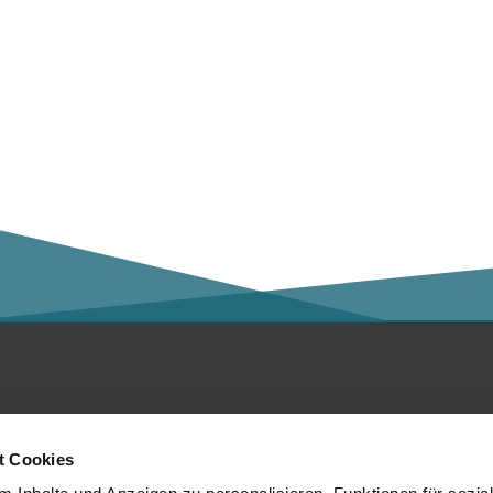
ntakt
Social Media
t Cookies
er die Kalaidos FH