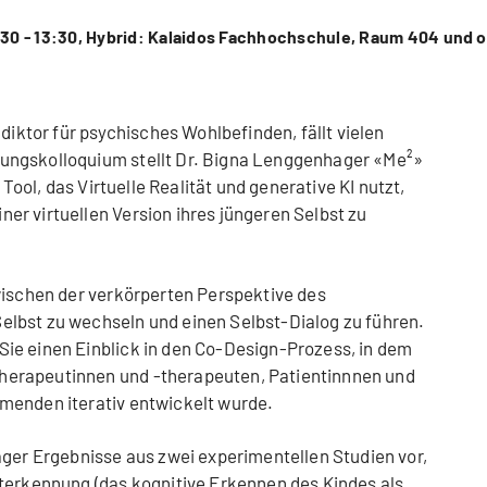
:30 - 13:30, Hybrid: Kalaidos Fachhochschule, Raum 404 und o
ädiktor für psychisches Wohlbefinden, fällt vielen
ungskolloquium stellt Dr. Bigna Lenggenhager «Me²»
 Tool, das Virtuelle Realität und generative KI nutzt,
r virtuellen Version ihres jüngeren Selbst zu
wischen der verkörperten Perspektive des
lbst zu wechseln und einen Selbst-Dialog zu führen.
ie einen Einblick in den Co-Design-Prozess, in dem
erapeutinnen und -therapeuten, Patientinnnen und
menden iterativ entwickelt wurde.
ager Ergebnisse aus zwei experimentellen Studien vor,
terkennung (das kognitive Erkennen des Kindes als