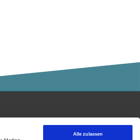
Kalaidos Fachhochschule
akkreditiert durch:
Alle zulassen