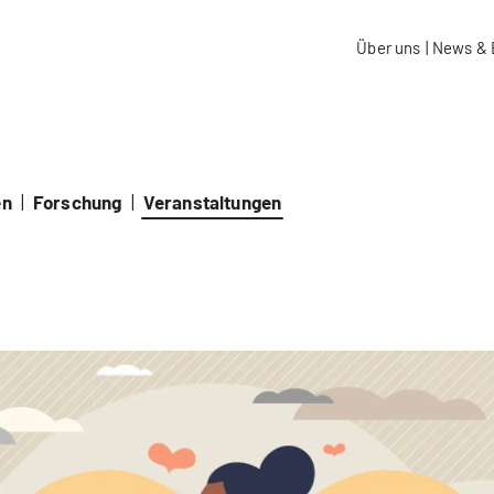
aidos Fachhochschule Schweiz
Über uns
|
News & 
en
|
Forschung
|
Veranstaltungen