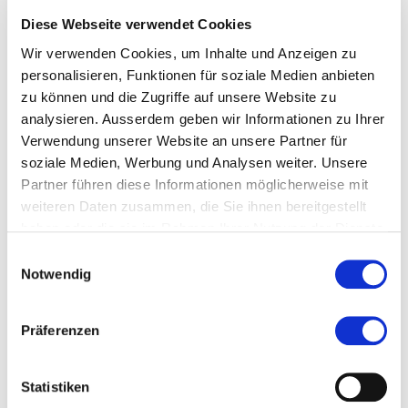
in solchen Situationen Vertrauen wieder aufgebaut
Diese Webseite verwendet Cookies
werden kann. Andererseits, ob sich vorhandenes
Misstrauen reduzieren lässt. Speziell die
Wir verwenden Cookies, um Inhalte und Anzeigen zu
Misstrauensreduktion ist noch wenig erforscht. Im
personalisieren, Funktionen für soziale Medien anbieten
Rahmen der Arbeit gelingt es ihr aufzuzeigen, dass
zu können und die Zugriffe auf unsere Website zu
sich mit geeigneten Massnahmen (sie untersucht
analysieren. Ausserdem geben wir Informationen zu Ihrer
dafür die Abgabe von Rechenschaften in
Verwendung unserer Website an unsere Partner für
unterschiedlicher Form) Misstrauen reduzieren lässt.
soziale Medien, Werbung und Analysen weiter. Unsere
Nicht nur inhaltlich liest sich die Arbeit spannend, sie
Partner führen diese Informationen möglicherweise mit
weiteren Daten zusammen, die Sie ihnen bereitgestellt
ist auch methodisch (mittels einer Vignettenstudie)
haben oder die sie im Rahmen Ihrer Nutzung der Dienste
auf sehr hohem Niveau verfasst.
gesammelt haben.
Einwilligungsauswahl
Notwendig
Präferenzen
Diese Seite teilen
Statistiken