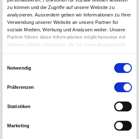
zu können und die Zugriffe auf unsere Website zu
analysieren. Ausserdem geben wir Informationen zu Ihrer
Themen, die der Person zugeordnet sind:
Verwendung unserer Website an unsere Partner für
Human Resource Management
soziale Medien, Werbung und Analysen weiter. Unsere
Partner führen diese Informationen möglicherweise mit
Rekrutierung
weiteren Daten zusammen, die Sie ihnen bereitgestellt
haben oder die sie im Rahmen Ihrer Nutzung der Dienste
gesammelt haben.
Social Media
Einwilligungsauswahl
Notwendig
Präferenzen
Blogbeiträge (1)
Statistiken
more
Rekrutierung während Corona in der
Marketing
Maagtechnic AG
Die Kombination War of Talent und
Lockdown fordert den