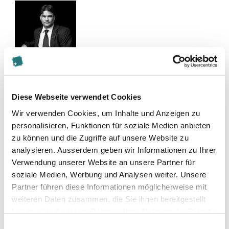
Kontakt
Diese Webseite verwendet Cookies
Stefan.oesterhelt@homburger.ch
Wir verwenden Cookies, um Inhalte und Anzeigen zu
+41 43 222 12 65
personalisieren, Funktionen für soziale Medien anbieten
zu können und die Zugriffe auf unsere Website zu
analysieren. Ausserdem geben wir Informationen zu Ihrer
Zur Merkliste hinzufügen
Verwendung unserer Website an unsere Partner für
soziale Medien, Werbung und Analysen weiter. Unsere
Partner führen diese Informationen möglicherweise mit
Themen, die der Person zugeordnet sind:
weiteren Daten zusammen, die Sie ihnen bereitgestellt
haben oder die sie im Rahmen Ihrer Nutzung der Dienste
Internationales Steuerrecht
gesammelt haben.
Einwilligungsauswahl