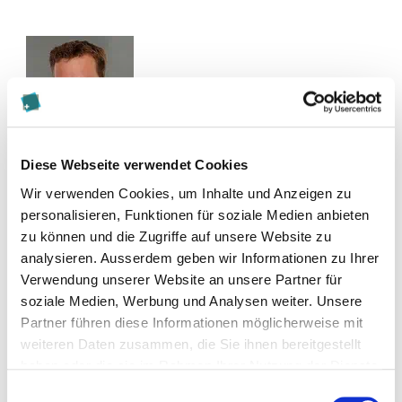
Diese Webseite verwendet Cookies
Zur Merkliste hinzufügen
Wir verwenden Cookies, um Inhalte und Anzeigen zu
personalisieren, Funktionen für soziale Medien anbieten
zu können und die Zugriffe auf unsere Website zu
Blogbeiträge (2)
analysieren. Ausserdem geben wir Informationen zu Ihrer
Verwendung unserer Website an unsere Partner für
more
Ausländische VR-Mandate (2/2)
soziale Medien, Werbung und Analysen weiter. Unsere
Schweizer Unternehmen mit
Partner führen diese Informationen möglicherweise mit
ausländischen
weiteren Daten zusammen, die Sie ihnen bereitgestellt
Verwaltungsratsmitgliedern
haben oder die sie im Rahmen Ihrer Nutzung der Dienste
more
unterschätzen oftmals die
Ausländische VR-Mandate (1/2)
gesammelt haben.
diesbezüglichen Pflichten betreffend
Schweizer Unternehmen mit
Einwilligungsauswahl