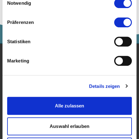
Sozialversicherungen und
Notwendig
ausländischen
Quellensteuern.
Verwaltungsratsmitgliedern
unterschätzen oftmals die
Präferenzen
diesbezüglichen Pflichten betreffend
Sozialversicherungen und
Quellensteuern.
Statistiken
Marketing
Studium
Für Unternehmen
Details zeigen
Forschung
Veranstaltungen
Alle zulassen
News & Blog
Auswahl erlauben
Kontakt