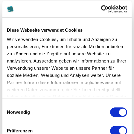
Diese Webseite verwendet Cookies
Wir verwenden Cookies, um Inhalte und Anzeigen zu
personalisieren, Funktionen für soziale Medien anbieten
zu können und die Zugriffe auf unsere Website zu
analysieren. Ausserdem geben wir Informationen zu Ihrer
Kontakt
Verwendung unserer Website an unsere Partner für
soziale Medien, Werbung und Analysen weiter. Unsere
nina.caprez@kalaidos-fh.ch
Partner führen diese Informationen möglicherweise mit
044 200 19 30
weiteren Daten zusammen, die Sie ihnen bereitgestellt
haben oder die sie im Rahmen Ihrer Nutzung der Dienste
gesammelt haben.
Einwilligungsauswahl
Zur Merkliste hinzufügen
Notwendig
Themen, die der Person zugeordnet sind:
Präferenzen