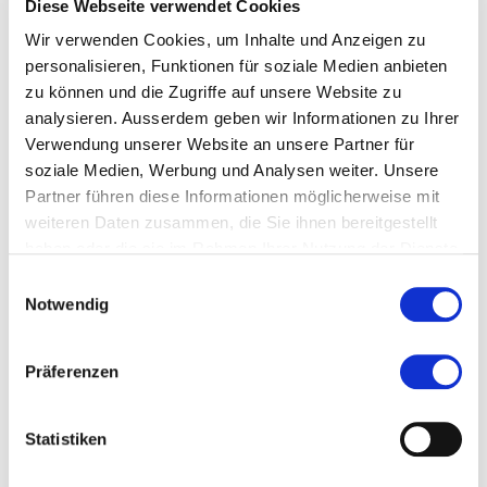
Geschäftsprozessmanagement und Operational
Diese Webseite verwendet Cookies
Effectiveness
Wir verwenden Cookies, um Inhalte und Anzeigen zu
Kennzahlenmanagement
personalisieren, Funktionen für soziale Medien anbieten
Customer Experience Management
zu können und die Zugriffe auf unsere Website zu
Datenanalyse
analysieren. Ausserdem geben wir Informationen zu Ihrer
Digitale Technologien
Verwendung unserer Website an unsere Partner für
Zukunft der Wissensarbeit
soziale Medien, Werbung und Analysen weiter. Unsere
Partner führen diese Informationen möglicherweise mit
weiteren Daten zusammen, die Sie ihnen bereitgestellt
haben oder die sie im Rahmen Ihrer Nutzung der Dienste
gesammelt haben.
Einwilligungsauswahl
Notwendig
Präferenzen
Statistiken
Kontakt