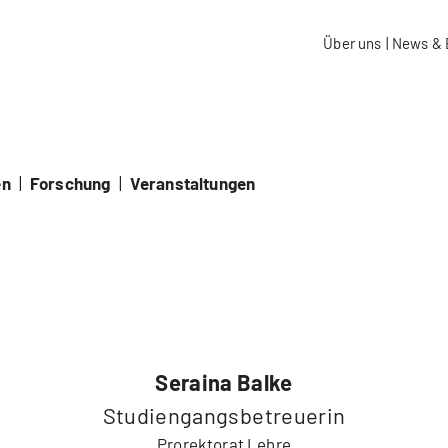
aidos Fachhochschule Schweiz
Über uns
|
News & 
en
|
Forschung
|
Veranstaltungen
Seraina Balke
Studiengangsbetreuerin
Prorektorat Lehre