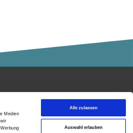
Kalaidos Fachhochschule
akkreditiert durch:
Alle zulassen
le Medien
wir
Auswahl erlauben
, Werbung