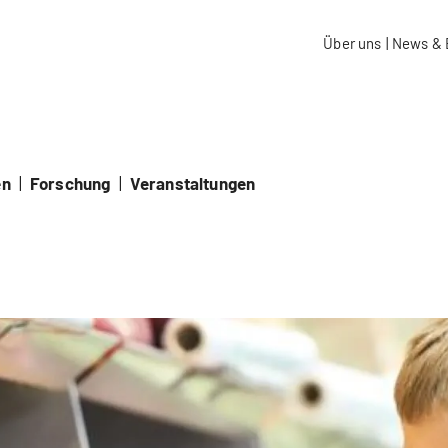
aidos Fachhochschule Schweiz
Über uns
|
News & 
en
|
Forschung
|
Veranstaltungen