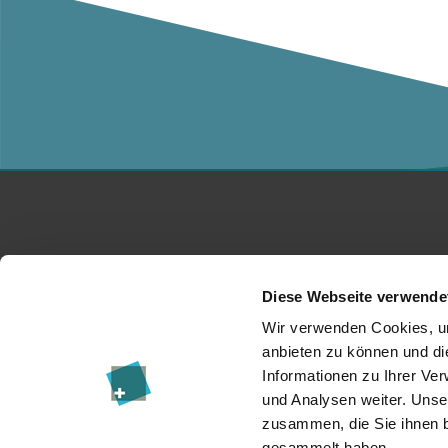
Studium
Ko
Diese Webseite verwende
Für Unternehmen
Üb
Wir verwenden Cookies, um
anbieten zu können und di
Forschung
Da
Informationen zu Ihrer Ve
und Analysen weiter. Unse
Veranstaltungen
I
zusammen, die Sie ihnen b
News & Blog
Re
gesammelt haben.