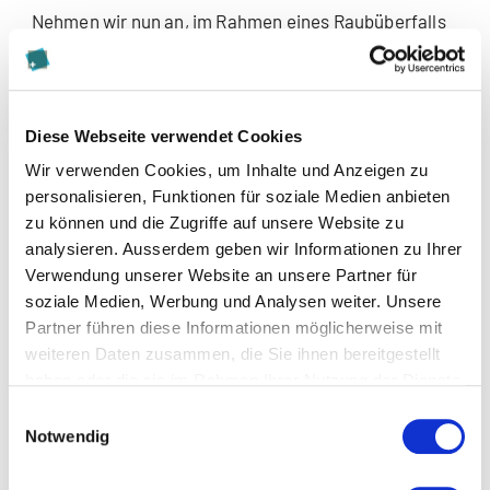
Nehmen wir nun an, im Rahmen eines Raubüberfalls
mit Körperverletzung gibt es zwei Hauptverdächtige.
Der erste potenzielle Täter hat ein recht feminines
Gesicht, der zweite ein markantes, männliches. Ist
der zweite aufgrund seiner Gesichtszüge
Diese Webseite verwendet Cookies
verdächtiger als der erste? Und wie gehen
Wir verwenden Cookies, um Inhalte und Anzeigen zu
beispielsweise Polizisten mit der sozialen
personalisieren, Funktionen für soziale Medien anbieten
Zuschreibung aufgrund von Gesichter um?
zu können und die Zugriffe auf unsere Website zu
analysieren. Ausserdem geben wir Informationen zu Ihrer
Dieser und weiteren Fragen werden wir in Kürze
Verwendung unserer Website an unsere Partner für
nachgehen.
soziale Medien, Werbung und Analysen weiter. Unsere
Partner führen diese Informationen möglicherweise mit
weiteren Daten zusammen, die Sie ihnen bereitgestellt
haben oder die sie im Rahmen Ihrer Nutzung der Dienste
Weiterführende Informationen und Quellen:
gesammelt haben.
Einwilligungsauswahl
Notwendig
Antonakis, J. & Dalgas, O. (2009). Predicting
elections: child’s play!
Science,
323, 1183.