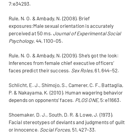
7:e34293.
Rule, N. O. & Ambady, N. (2008). Brief
exposures:Male sexual orientation is accurately
perceived at 50 ms.
Journal of Experimental Social
Psychology
, 44, 1100–05.
Rule, N. O. & Ambady, N. (2009). She’s got the look:
Inferences from female chief executive officers’
faces predict their success.
Sex Roles,
61, 644–52.
Schlicht, E. J., Shimojo, S., Camerer, C. F., Battaglia,
P. & Nakayama, K. (2010). Human wagering behavior
depends on opponents’ faces.
PLOS ONE,
5:e11663.
Shoemaker, D. J., South, D. R. & Lowe, J. (1973).
Facial stereotypes of deviants and judgments of guilt
or innocence.
Social Forces
, 51, 427–33.