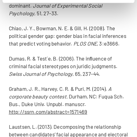
dominant.
Journal of Experimental Social
Psychology
, 51, 27–33.
Chiao, J. Y., Bowman, N. E. & Gill, H. (2008). The
political gender gap: gender bias in facial inferences
that predict voting behavior.
PLOS ONE
, 3:e3666.
Dumas, R. & Test´e, B. (2006). The inﬂuence of
criminal facial stereotypes on juridic judgments.
Swiss Journal of Psychology
, 65, 237–44.
Graham, J. R., Harvey, C. R. & Puri, M. (2014).
A
corporate beauty contest.
Durham, NC: Fuqua Sch.
Bus., Duke Univ. Unpubl. manuscr.
http://ssrn.com/abstract=1571469
Laustsen, L. (2013). Decomposing the relationship
between candidates’ facial appearance and electoral