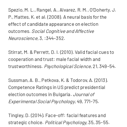
Spezio, M. L., Rangel, A., Alvarez, R. M., O’Doherty, J.
P., Mattes, K. et al. (2008). A neural basis for the
effect of candidate appearance on election
outcomes.
Social Cognitive and Affective
Neuroscience,
3, :344–352.
Stirrat, M. & Perrett, D. I. (2010). Valid facial cues to
cooperation and trust: male facial width and
trustworthiness.
Psychological Science
, 21, 349–54.
Sussman, A. B., Petkova, K. & Todorov, A. (2013).
Competence Ratings in US predict presidential
election outcomes in Bulgaria.
Journal of
Experimental Social Psychology
, 49, 771–75.
Tingley, D. (2014). Face-off: facial features and
strategic choice.
Political Psychology,
35, 35–55.