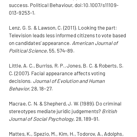
success. Political Behaviour, doi:10.1007/s11109-
013-9253-1.
Lenz, G. S. & Lawson, C. (2011). Looking the part:
Television leads less informed citizens to vote based
on candidates’ appearance.
American Journal of
Political Science
, 55, 574–89.
Little, A. C., Burriss, R. P., Jones, B. C. & Roberts, S.
C. (2007). Facial appearance affects voting
decisions.
Journal of Evolution and Human
Behavior
, 28, 18–27.
Macrae, C. N. & Shepherd, J. W. (1989). Do criminal
stereotypes mediate juridic judgements?
British
Journal of Social Psychology
, 28, 189–91.
Mattes, K., Spezio, M., Kim, H., Todorov, A., Adolphs,