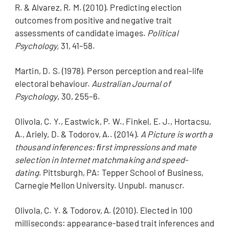
R. & Alvarez, R. M. (2010). Predicting election
outcomes from positive and negative trait
assessments of candidate images.
Political
Psychology,
31, 41–58.
Martin, D. S. (1978). Person perception and real-life
electoral behaviour.
Australian Journal of
Psychology
, 30, 255–6.
Olivola, C. Y., Eastwick, P. W., Finkel, E. J., Hortacsu,
A., Ariely, D. & Todorov, A.. (2014).
A Picture is worth a
thousand inferences: ﬁrst impressions and mate
selection in Internet matchmaking and speed-
dating
. Pittsburgh, PA: Tepper School of Business,
Carnegie Mellon University. Unpubl. manuscr.
Olivola, C. Y. & Todorov, A. (2010). Elected in 100
milliseconds: appearance-based trait inferences and