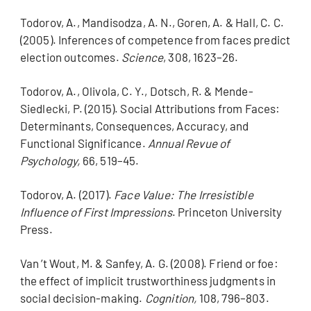
Todorov, A., Mandisodza, A. N., Goren, A. & Hall, C. C.
(2005). Inferences of competence from faces predict
election outcomes.
Science
, 308, 1623–26.
Todorov, A., Olivola, C. Y., Dotsch, R. & Mende-
Siedlecki, P. (2015). Social Attributions from Faces:
Determinants, Consequences, Accuracy, and
Functional Significance.
Annual Revue of
Psychology,
66, 519–45.
Todorov, A. (2017).
Face Value: The Irresistible
Influence of First Impressions
. Princeton University
Press.
Van ’t Wout, M. & Sanfey, A. G. (2008). Friend or foe:
the effect of implicit trustworthiness judgments in
social decision-making.
Cognition,
108, 796–803.