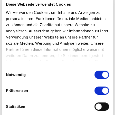
Diese Webseite verwendet Cookies
Wirtschaftspsychologie» in gewohnt strukturierter,
evidenzbasierter Manier vor und stützt sich auf
Wir verwenden Cookies, um Inhalte und Anzeigen zu
fundierte wissenschaftliche Erkenntnisse.
personalisieren, Funktionen für soziale Medien anbieten
zu können und die Zugriffe auf unsere Website zu
Erfahren Sie, inwiefern die Vertreter der Generation Y
analysieren. Ausserdem geben wir Informationen zu Ihrer
tatsächlich Leistung ablehnen und sich weniger für
Verwendung unserer Website an unsere Partner für
Materielles interessieren, und ob grundsätzlich das
soziale Medien, Werbung und Analysen weiter. Unsere
Partner führen diese Informationen möglicherweise mit
Denken in Generationen für die Personalarbeit und
weiteren Daten zusammen, die Sie ihnen bereitgestellt
die Führung sinnvoll ist:
haben oder die sie im Rahmen Ihrer Nutzung der Dienste
gesammelt haben.
Einwilligungsauswahl
Notwendig
Wenn Sie das Video nicht sehen können, klicken Sie
hier zum
Videobeitrag Auf der Suche nach der
Präferenzen
Generation Y
.
Statistiken