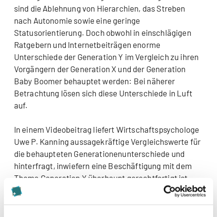
sind die Ablehnung von Hierarchien, das Streben
nach Autonomie sowie eine geringe
Statusorientierung. Doch obwohl in einschlägigen
Ratgebern und Internetbeiträgen enorme
Unterschiede der Generation Y im Vergleich zu ihren
Vorgängern der Generation X und der Generation
Baby Boomer behauptet werden: Bei näherer
Betrachtung lösen sich diese Unterschiede in Luft
auf.
In einem Videobeitrag liefert Wirtschaftspsychologe
Uwe P. Kanning aussagekräftige Vergleichswerte für
die behaupteten Generationenunterschiede und
hinterfragt, inwiefern eine Beschäftigung mit dem
Thema Generation Y überhaupt gerechtfertigt ist.
Wie schon in seinen Beiträgen über
Graphologie
und
Managerscheitern
geht Kanning auch in diesem
Video auf seinem YouTube-Kanal «15 Minuten