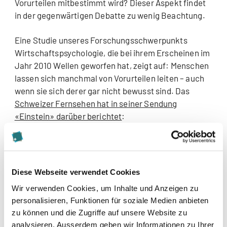
Vorurteilen mitbestimmt wird? Dieser Aspekt findet
in der gegenwärtigen Debatte zu wenig Beachtung.
Eine Studie unseres Forschungsschwerpunkts
Wirtschaftspsychologie, die bei ihrem Erscheinen im
Jahr 2010 Wellen geworfen hat, zeigt auf: Menschen
lassen sich manchmal von Vorurteilen leiten – auch
wenn sie sich derer gar nicht bewusst sind. Das
Schweizer Fernsehen hat in seiner Sendung
«Einstein» darüber berichtet
:
Wer weiss, dass wir uns manchmal von Vorurteilen
beeinflussen lassen, ändert vielleicht nicht
unbedingt seine Einstellung. Aber er kann sich
Diese Webseite verwendet Cookies
fragen, ob seine Einstellung mit seinen Werten
Wir verwenden Cookies, um Inhalte und Anzeigen zu
übereinstimmt – und ob sie zum besten Nutzen der
personalisieren, Funktionen für soziale Medien anbieten
Schweizer Wirtschaft ist.
zu können und die Zugriffe auf unsere Website zu
analysieren. Ausserdem geben wir Informationen zu Ihrer