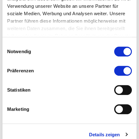
Sie interessieren sich für das Thema Vorurteile? Hier
Verwendung unserer Website an unsere Partner für
gelangen Sie zur
Buchempfehlung «Gegen
soziale Medien, Werbung und Analysen weiter. Unsere
Vorurteile»
.
Partner führen diese Informationen möglicherweise mit
weiteren Daten zusammen, die Sie ihnen bereitgestellt
haben oder die sie im Rahmen Ihrer Nutzung der Dienste
gesammelt haben.
Einwilligungsauswahl
Notwendig
Diese Seite teilen
Präferenzen
Statistiken
more...
Autor/in
Marketing
Prof. Dr. Christian
Fichter
Details zeigen